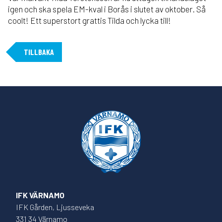
igen och ska spela EM-kval i Borås i slutet av oktober. Så
coolt! Ett superstort grattis Tilda och lycka till!
TILLBAKA
IFK VÄRNAMO
IFK Gården, Ljusseveka
331 34 Värnamo