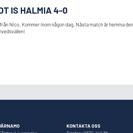
T IS HALMIA 4-0
at från Nico. Kommer inom någon dag. Nästa match är hemma den 
nnvedsvallen!
 VÄRNAMO
KONTAKTA OSS
Gården, Ljusseveka
Telefon: 0370-142 38