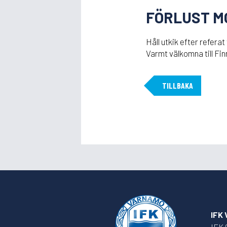
FÖRLUST MO
Håll utkik efter refer
Varmt välkomna till Fi
TILLBAKA
IFK
IFK 