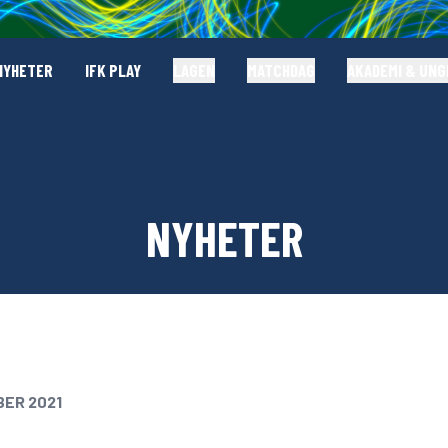
NYHETER
IFK PLAY
LAGEN
MATCHDAG
AKADEMI & UN
NYHETER
BER 2021