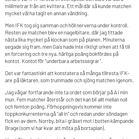
millimetrar från att kvittera. Ett mål där så kunde matchen
mycket väl ha tagit en annan vändning.
Men IFK tog sig samman och höll nerverna under kontroll.
Resten av matchen blev en nagelbitare, där jag tittade
nästa lika mycket på klockan som på planen. Minuterna
segade sig fram, men Gais hade inte riktigt orken att få till
en forcering och tre nya, härliga poäng bokfördes på
kontot. Kontot för "underbara arbetssegrar".
Det var fantastiskt att konstatera så många tillresta IFK-
are på läktaren, som trummade och sjöng matchen igenom.
Jag vågar fortfarande inte ta ordet som börjar på A i min
mun. Fem matcher återstår och det kan bli allt mellan noll
och femton poäng. Förhoppningsvis kommer inte
toppkonkurrenterna gå "all in" och redan under söndagen
fick en av dem, Norrby, bita i gräset mot i botten kämpande
Brage (som vi har kvar att möta på bortaplan).