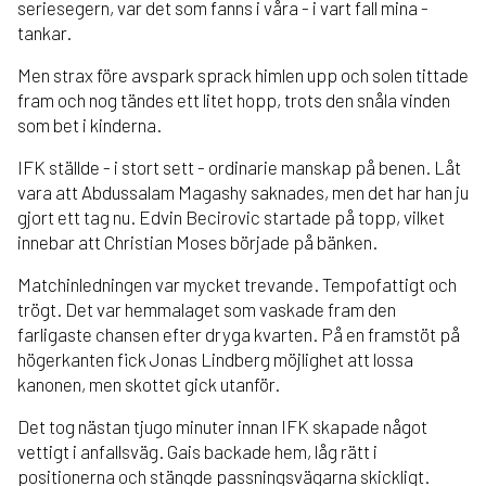
seriesegern, var det som fanns i våra - i vart fall mina -
tankar.
Men strax före avspark sprack himlen upp och solen tittade
fram och nog tändes ett litet hopp, trots den snåla vinden
som bet i kinderna.
IFK ställde - i stort sett - ordinarie manskap på benen. Låt
vara att Abdussalam Magashy saknades, men det har han ju
gjort ett tag nu. Edvin Becirovic startade på topp, vilket
innebar att Christian Moses började på bänken.
Matchinledningen var mycket trevande. Tempofattigt och
trögt. Det var hemmalaget som vaskade fram den
farligaste chansen efter dryga kvarten. På en framstöt på
högerkanten fick Jonas Lindberg möjlighet att lossa
kanonen, men skottet gick utanför.
Det tog nästan tjugo minuter innan IFK skapade något
vettigt i anfallsväg. Gais backade hem, låg rätt i
positionerna och stängde passningsvägarna skickligt.