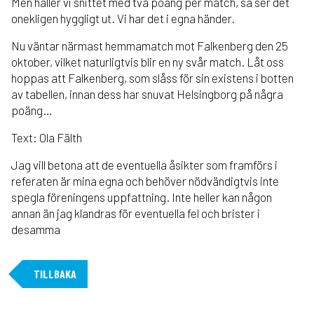
Men håller vi snittet med två poäng per match, så ser det
onekligen hyggligt ut. Vi har det i egna händer.
Nu väntar närmast hemmamatch mot Falkenberg den 25
oktober, vilket naturligtvis blir en ny svår match. Låt oss
hoppas att Falkenberg, som slåss för sin existens i botten
av tabellen, innan dess har snuvat Helsingborg på några
poäng…
Text: Ola Fälth
Jag vill betona att de eventuella åsikter som framförs i
referaten är mina egna och behöver nödvändigtvis inte
spegla föreningens uppfattning. Inte heller kan någon
annan än jag klandras för eventuella fel och brister i
desamma
TILLBAKA