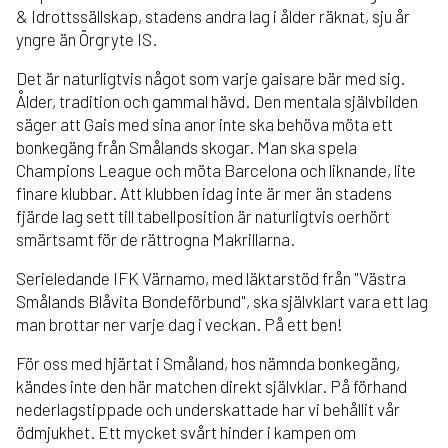
& Idrottssällskap, stadens andra lag i ålder räknat, sju år
yngre än Örgryte IS.
Det är naturligtvis något som varje gaisare bär med sig.
Ålder, tradition och gammal hävd. Den mentala självbilden
säger att Gais med sina anor inte ska behöva möta ett
bonkegäng från Smålands skogar. Man ska spela
Champions League och möta Barcelona och liknande, lite
finare klubbar. Att klubben idag inte är mer än stadens
fjärde lag sett till tabellposition är naturligtvis oerhört
smärtsamt för de rättrogna Makrillarna.
Serieledande IFK Värnamo, med läktarstöd från "Västra
Smålands Blåvita Bondeförbund", ska självklart vara ett lag
man brottar ner varje dag i veckan. På ett ben!
För oss med hjärtat i Småland, hos nämnda bonkegäng,
kändes inte den här matchen direkt självklar. På förhand
nederlagstippade och underskattade har vi behållit vår
ödmjukhet. Ett mycket svårt hinder i kampen om