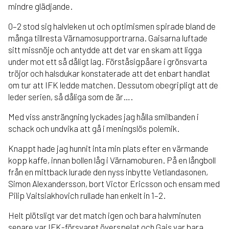
mindre glädjande.
0–2 stod sig halvleken ut och optimismen spirade bland de
många tillresta Värnamosupportrarna. Gaisarna luftade
sitt missnöje och antydde att det var en skam att ligga
under mot ett så dåligt lag. Förståsigpåare i grönsvarta
tröjor och halsdukar konstaterade att det enbart handlat
om tur att IFK ledde matchen. Dessutom obegripligt att de
leder serien, så dåliga som de är….
Med viss ansträngning lyckades jag hålla smilbanden i
schack och undvika att gå i meningslös polemik.
Knappt hade jag hunnit inta min plats efter en värmande
kopp kaffe, innan bollen låg i Värnamoburen. På en långboll
från en mittback lurade den nyss inbytte Vetlandasonen,
Simon Alexandersson, bort Victor Ericsson och ensam med
Pilip Vaitsiakhovich rullade han enkelt in 1–2.
Helt plötsligt var det match igen och bara halvminuten
senare var IFK-försvaret överspelat och Gais var bara