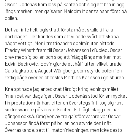
Oscar Uddenäs kom loss på kanten och slog ett bra inlägg
längs marken, men gaisaren Malcolm Moenza hann först på
bollen.
Det var inte helt logiskt att första målet skulle tillfalla
bortalaget. Det kändes som att vi hade svårt att skapa
något vettigt. Men i trettioandra spelminuten hittade
Freddy Winsth fram till Oscar Johansson i djupled. Oscar
drev med sig bollen och slog ett inlägg längs marken mot
Edvin Becirovic. Edvin gjorde ett hål i luften vilket lurade
Gais lagkapten, August Wängberg, som styrde bollen i en
retlig båge över en chanslös Mathias Karlsson i gaisburen.
Knappt hade jag antecknat färdigt kring ledningsmålet
innan det var dags igen. Oscar Uddenäs stod för en mycket
fin prestation när han, efter en överstegsfint, tog sig runt
sin försvarare på vänsterkanten. Ett lågt inlägg den här
gången också. Omgiven av tre gaisförsvarare var Oscar
Johansson ändå först på bollen och styrde den i nät.
Överraskande, sett till matchinledningen, men icke desto