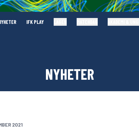
NYHETER
IFK PLAY
LAGEN
MATCHDAG
AKADEMI & UN
NYHETER
MBER 2021