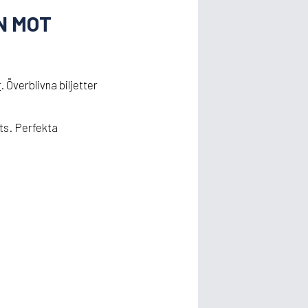
N MOT
r
. Överblivna biljetter
ats. Perfekta