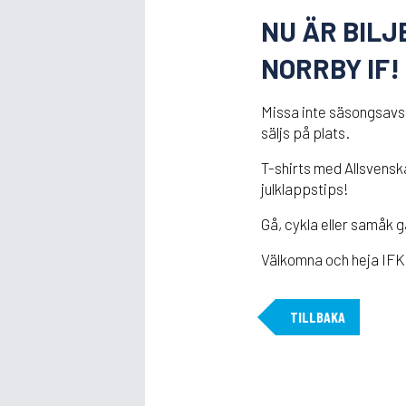
NU ÄR BIL
NORRBY IF!
Missa inte säsongsavsl
säljs på plats.
T-shirts med Allsvensk
julklappstips!
Gå, cykla eller samåk g
Välkomna och heja IFK
TILLBAKA