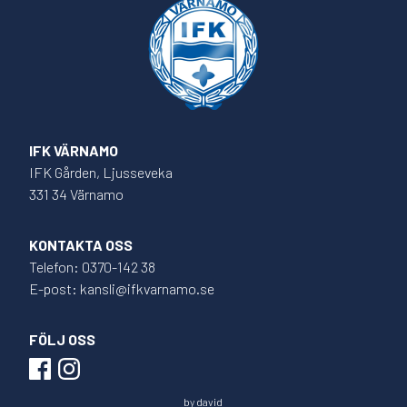
IFK VÄRNAMO
IFK Gården, Ljusseveka
331 34 Värnamo
KONTAKTA OSS
Telefon: 0370-142 38
E-post: kansli@ifkvarnamo.se
FÖLJ OSS
by
david