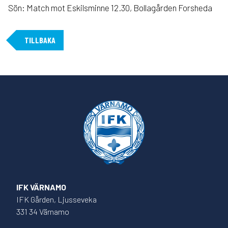
Sön: Match mot Eskilsminne 12.30, Bollagården Forsheda
TILLBAKA
IFK VÄRNAMO
IFK Gården, Ljusseveka
331 34 Värnamo