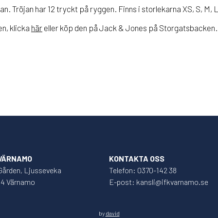
an. Tröjan har 12 tryckt på ryggen. Finns i storlekarna XS, S, M, L
en, klicka
här
eller köp den på Jack & Jones på Storgatsbacken.
 VÄRNAMO
KONTAKTA OSS
Gården, Ljusseveka
Telefon: 0370-142 38
34 Värnamo
E-post: kansli@ifkvarnamo.se
by
david