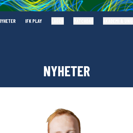
NYHETER
IFK PLAY
LAGEN
MATCHDAG
AKADEMI & UN
NYHETER