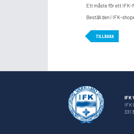
Ett måste för ett IFK-f
Beställ den i IFK-shop
TILLBAKA
IFK
IFK 
331 