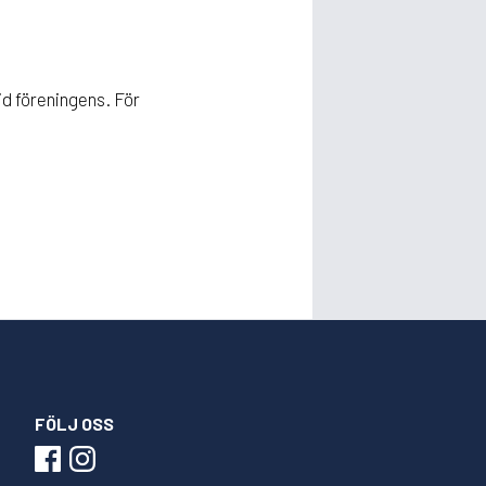
tid föreningens. För
FÖLJ OSS