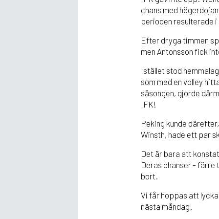
chans med högerdojan, m
perioden resulterade i
Efter dryga timmen sp
men Antonsson fick int
Istället stod hemmalage
som med en volley hitta
säsongen, gjorde därme
IFK!
Peking kunde därefter, 
Winsth, hade ett par s
Det är bara att konstat
Deras chanser - färre t
bort.
Vi får hoppas att lyck
nästa måndag.