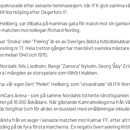
uppskruvade efter senaste hemmasegern, när IFK gick samma v
 till Norrköping efter Degerfors IF.
Hellberg, var tillbaka på mammas gata för match mot sin gamla 
matchen mot kollegan Richard Norling.
un "Snoka" eller "Peking" är en av Sveriges äldsta fotbollsklubba
rening nr 17. Hela tretton gånger har man blivit svenska mästar
en mellan 1940 och 1970.
ordahl, Nils Liedholm, Bengt "Zamora" Nyholm, Georg "Åby" Eric
ra i mängden av storspelare som tillhört klubben.
ma, vår egen Gert "Mellet" Hellberg, som "utvandrade" till IFK No
Cars Arena - som på samme Nordahls tid hette Idrottsparken - 
itet på 16 000 åskådare. När gästande Kamratkollegorna från V
 östgötar (och för all del, en busslast med smålänningar inklude
rkta från en seger i senaste matchen mot Kalmar FF, efter att 
äng på de fyra första matcherna. En negativ överraskning hittil