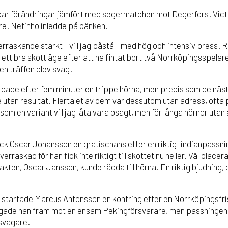
par förändringar jämfört med segermatchen mot Degerfors. Victo
re. Netinho inledde på bänken.
rraskande starkt - vill jag påstå - med hög och intensiv press. 
tt bra skottläge efter att ha fintat bort två Norrköpingsspelare
en träffen blev svag.
apade efter fem minuter en trippelhörna, men precis som de nä
de utan resultat. Flertalet av dem var dessutom utan adress, ofta 
som en variant vill jag låta vara osagt, men för långa hörnor utan
fick Oscar Johansson en gratischans efter en riktig "indianpassni
rraskad för han fick inte riktigt till skottet nu heller. Väl placerat
ten, Oscar Jansson, kunde rädda till hörna. En riktig bjudning, d
e startade Marcus Antonsson en kontring efter en Norrköpingsfr
ade han fram mot en ensam Pekingförsvarare, men passningen 
svagare.