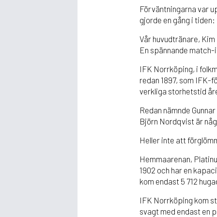
Förväntningarna var 
gjorde en gång i tiden:
Vår huvudtränare, Kim 
En spännande match-i-
IFK Norrköping, i folkm
redan 1897, som IFK-fö
verkliga storhetstid år
Redan nämnde Gunnar N
Björn Nordqvist är någ
Heller inte att förglöm
Hemmaarenan, Platinum
1902 och har en kapac
kom endast 5 712 hugade
IFK Norrköping kom stä
svagt med endast en po