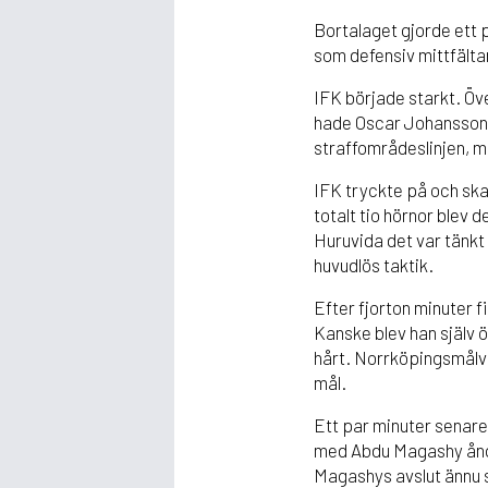
Bortalaget gjorde ett 
som defensiv mittfälta
IFK började starkt. Öve
hade Oscar Johansson e
straffområdeslinjen, m
IFK tryckte på och sk
totalt tio hörnor blev 
Huruvida det var tänkt 
huvudlös taktik.
Efter fjorton minuter 
Kanske blev han själv öve
hårt. Norrköpingsmålvak
mål.
Ett par minuter senar
med Abdu Magashy ång
Magashys avslut ännu 