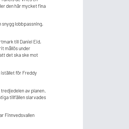
ller den här mycket fina
n snygg lobbpassning,
mark till Daniel Eid,
rit mållös under
att det ska ske mot
istället för Freddy
a tredjedelen av planen.
iga tillfällen slarvades
ar Finnvedsvallen