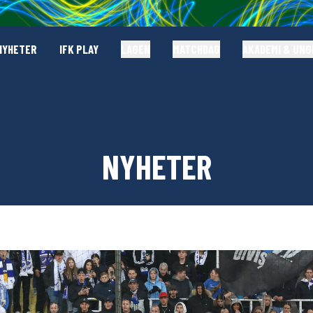
NYHETER
IFK PLAY
LAGEN
MATCHDAG
AKADEMI & UN
NYHETER