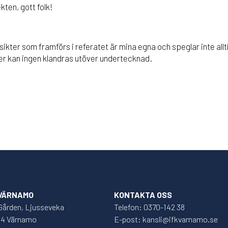
ten, gott folk!
åsikter som framförs i referatet är mina egna och speglar inte all
ter kan ingen klandras utöver undertecknad.
 VÄRNAMO
KONTAKTA OSS
Gården, Ljusseveka
Telefon: 0370-142 38
34 Värnamo
E-post: kansli@ifkvarnamo.se