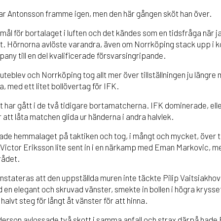
ar Antonsson framme igen, men den här gången sköt han över.
ål för bortalaget i luften och det kändes som en tidsfråga när ja
et. Hörnorna avlöste varandra, även om Norrköping stack upp i k
any till en del kvalificerade försvarsingripande.
teblev och Norrköping tog allt mer över tillställningen ju längr
sa, med ett litet bollövertag för IFK.
 har gått i de två tidigare bortamatcherna. IFK dominerade, eller 
ör att låta matchen glida ur händerna i andra halvlek.
vade hemmalaget på taktiken och tog, i mångt och mycket, över til
Victor Eriksson lite sent in i en närkamp med Eman Markovic, me
rådet.
nstateras att den uppställda muren inte täckte Pilip Vaitsiakhovic
en elegant och skruvad vänster, smekte in bollen i högra krysset
halvt steg för långt åt vänster för att hinna.
erson avlossade två skott i samma anfall och strax därpå hade 