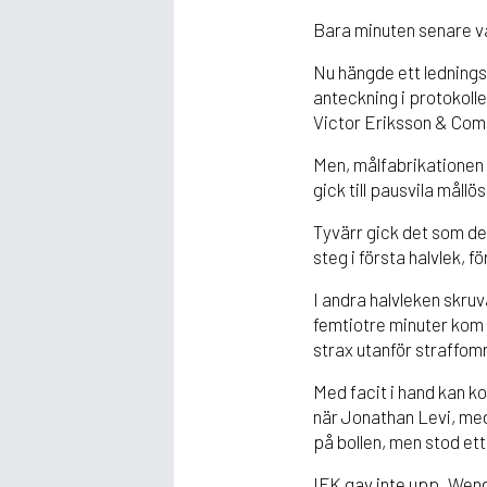
Bara minuten senare v
Nu hängde ett ledningsm
anteckning i protokoll
Victor Eriksson & Comp
Men, målfabrikationen u
gick till pausvila mållö
Tyvärr gick det som det
steg i första halvlek, f
I andra halvleken skru
femtiotre minuter kom 
strax utanför straffom
Med facit i hand kan ko
när Jonathan Levi, med 
på bollen, men stod ett 
IFK gav inte upp. Wend