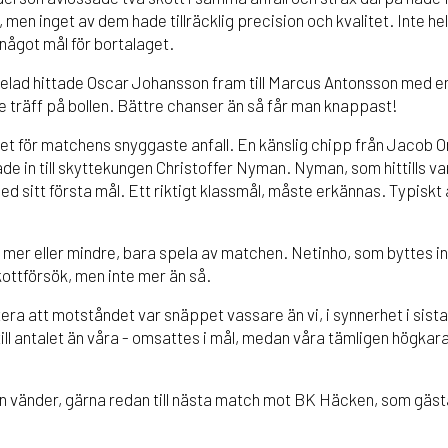
en inget av dem hade tillräcklig precision och kvalitet. Inte he
 något mål för bortalaget.
elad hittade Oscar Johansson fram till Marcus Antonsson med e
e träff på bollen. Bättre chanser än så får man knappast!
t för matchens snyggaste anfall. En känslig chipp från Jacob Ort
de in till skyttekungen Christoffer Nyman. Nyman, som hittills va
d sitt första mål. Ett riktigt klassmål, måste erkännas. Typiskt 
mer eller mindre, bara spela av matchen. Netinho, som byttes in 
kottförsök, men inte mer än så.
era att motståndet var snäppet vassare än vi, i synnerhet i sist
ill antalet än våra - omsattes i mål, medan våra tämligen högkarat
an vänder, gärna redan till nästa match mot BK Häcken, som gäst