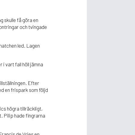
g skulle få göra en
ontringar och tvingade
e matchen led. Lagen
i vart fall höll jämna
lställningen. Efter
d en frispark som följd
s högra tillräckligt,
. Pilip hade fingrarna
Francis de Vries en