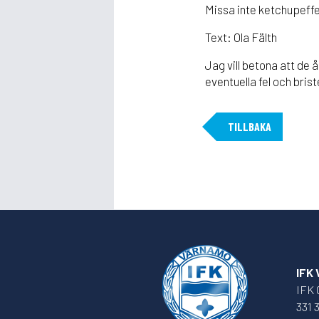
Missa inte ketchupeffek
Text: Ola Fälth
Jag vill betona att de 
eventuella fel och bris
TILLBAKA
IFK
IFK 
331 