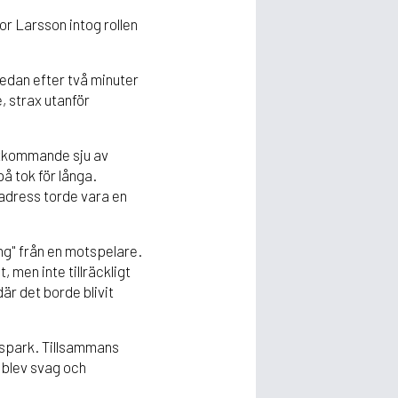
r Larsson intog rollen
Redan efter två minuter
, strax utanför
stkommande sju av
på tok för långa.
 adress torde vara en
ng" från en motspelare.
, men inte tillräckligt
är det borde blivit
ispark. Tillsammans
blev svag och