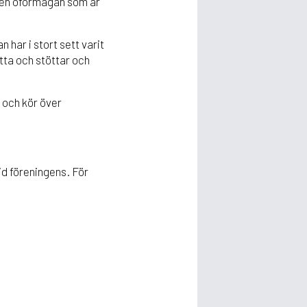
 den oförmågan som är
 har i stort sett varit
etta och stöttar och
 och kör över
tid föreningens. För