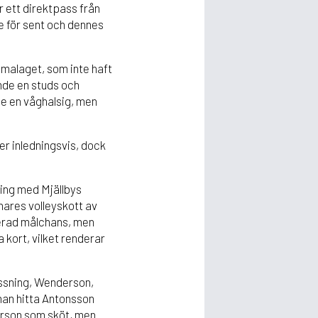
 ett direktpass från
 för sent och dennes
mmalaget, som inte haft
ömde en studs och
de en våghalsig, men
er inledningsvis, dock
ing med Mjällbys
nares volleyskott av
icerad målchans, men
 kort, vilket renderar
assning, Wenderson,
 han hitta Antonsson
erson som sköt, men