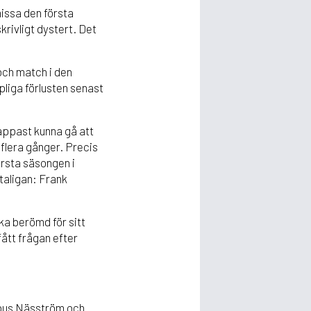
issa den första
rivligt dystert. Det
och match i den
pliga förlusten senast
nappast kunna gå att
 flera gånger. Precis
örsta säsongen i
taligan: Frank
ka berömd för sitt
fått frågan efter
ampus Näsström och