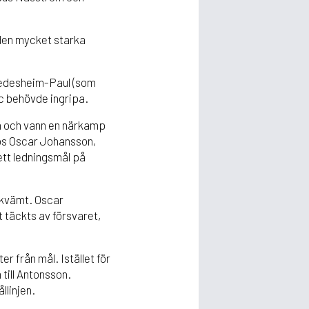
 den mycket starka
iedesheim-Paul (som
ic behövde ingripa.
an och vann en närkamp
hos Oscar Johansson,
 ett ledningsmål på
bekvämt. Oscar
 täckts av försvaret,
r från mål. Istället för
till Antonsson.
llinjen.