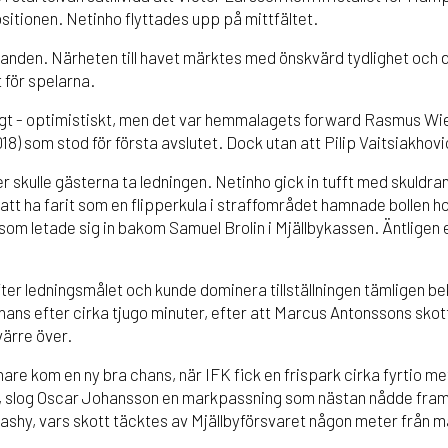
tionen. Netinho flyttades upp på mittfältet.
landen. Närheten till havet märktes med önskvärd tydlighet och
 för spelarna.
ligt - optimistiskt, men det var hemmalagets forward Rasmus W
8) som stod för första avslutet. Dock utan att Pilip Vaitsiakhov
r skulle gästerna ta ledningen. Netinho gick in tufft med skuldr
att ha farit som en flipperkula i straffområdet hamnade bollen 
tt” som letade sig in bakom Samuel Brolin i Mjällbykassen. Äntligen
efter ledningsmålet och kunde dominera tillställningen tämligen 
hans efter cirka tjugo minuter, efter att Marcus Antonssons skott
ärre över.
re kom en ny bra chans, när IFK fick en frispark cirka fyrtio mete
, slog Oscar Johansson en markpassning som nästan nådde fram 
gashy, vars skott täcktes av Mjällbyförsvaret någon meter från må