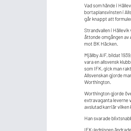
Vad som hände i Hällev
bortaplansvinsten i Al
går knappt att formuler
Strandvallen i Hällevi
åttonde omgången av Al
mot BK Häcken.
Mjällby AIF, bildat 193
vara en allsvensk klubb
som IFK, gick man rakt
Allsvenskan gjorde man
Worthington.
Worthington gjorde över
extravaganta leverne v
avslutad karriär vilken
Han svarade blixtsnabb
IFK-ledningen ändrade 