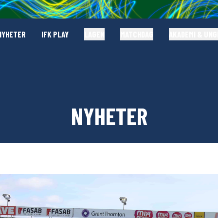
NYHETER
IFK PLAY
LAGEN
MATCHDAG
AKADEMI & UN
NYHETER