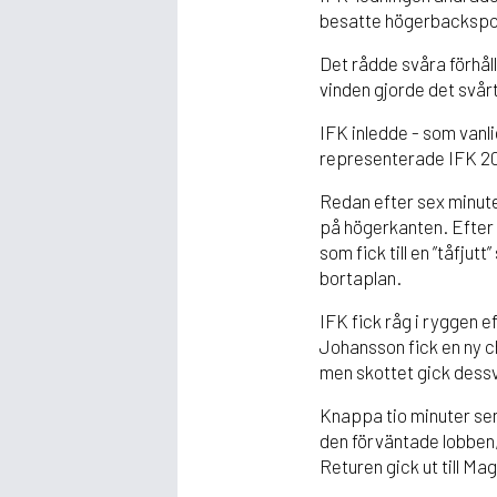
besatte högerbacksposi
Det rådde svåra förhål
vinden gjorde det svårt
IFK inledde - som van
representerade IFK 201
Redan efter sex minute
på högerkanten. Efter 
som fick till en ”tåfju
bortaplan.
IFK fick råg i ryggen 
Johansson fick en ny c
men skottet gick dessv
Knappa tio minuter sena
den förväntade lobben
Returen gick ut till Ma