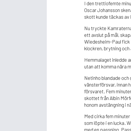
I den trettiofemte min
Oscar Johansson skena
skott kunde täckas av 
Nu tryckte Kamraterna 
ett avslut på mål, skap
Wiedesheim-Paul fick f
klockren, brytning och
Hemmalaget inledde andr
utan att komma nära m
Netinho blandade och 
vänsterförsvar, innan 
försvaret. Fem minuter
skottet från Albin Mörf
honom avstängning i n
Med cirka fem minuter 
som löpte i en lucka. W
med en passning. Passn