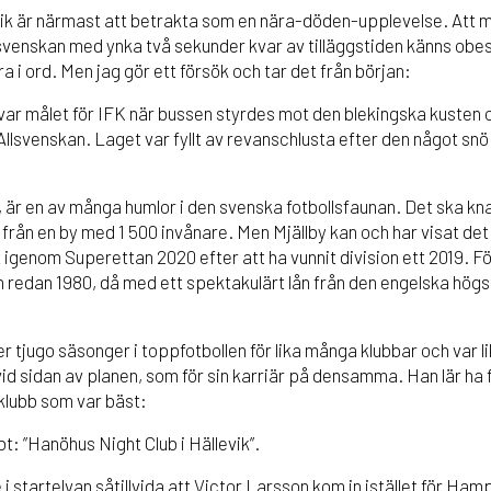
ik är närmast att betrakta som en nära-döden-upplevelse. Att m
lsvenskan med ynka två sekunder kvar av tilläggstiden känns obesk
a i ord. Men jag gör ett försök och tar det från början:
k var målet för IFK när bussen styrdes mot den blekingska kusten 
lsvenskan. Laget var fyllt av revanschlusta efter den något snö
9, är en av många humlor i den svenska fotbollsfaunan. Det ska k
 från en by med 1 500 invånare. Men Mjällby kan och har visat det
 igenom Superettan 2020 efter att ha vunnit division ett 2019. F
 redan 1980, då med ett spektakulärt lån från den engelska högs
 tjugo säsonger i toppfotbollen för lika många klubbar och var li
id sidan av planen, som för sin karriär på densamma. Han lär ha 
 klubb som var bäst:
t: ”Hanöhus Night Club i Hällevik”.
i startelvan såtillvida att Victor Larsson kom in istället för H