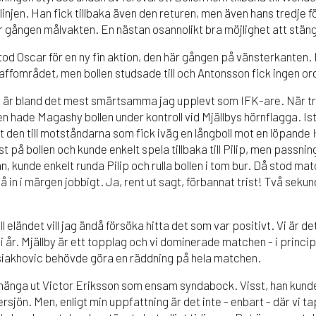
injen. Han fick tillbaka även den returen, men även hans tredje 
är gången målvakten. En nästan osannolikt bra möjlighet att stä
od Oscar för en ny fin aktion, den här gången på vänsterkanten.
affområdet, men bollen studsade till och Antonsson fick ingen or
är bland det mest smärtsamma jag upplevt som IFK-are. När tr
en hade Magashy bollen under kontroll vid Mjällbys hörnflagga. Istä
t den till motståndarna som fick iväg en långboll mot en löpan
t på bollen och kunde enkelt spela tillbaka till Pilip, men passnin
, kunde enkelt runda Pilip och rulla bollen i tom bur. Då stod ma
Så in i märgen jobbigt. Ja, rent ut sagt, förbannat trist! Två sekun
ll eländet vill jag ändå försöka hitta det som var positivt. Vi är de
 år. Mjällby är ett topplag och vi dominerade matchen - i princip 
itsiakhovic behövde göra en räddning på hela matchen.
t hänga ut Victor Eriksson som ensam syndabock. Visst, han kunde
tersjön. Men, enligt min uppfattning är det inte - enbart - där vi