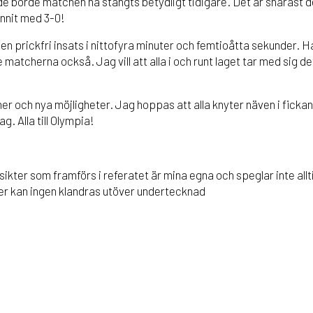
de borde matchen ha stängts betydligt tidigare. Det är snarast
nnit med 3-0!
en prickfri insats i nittofyra minuter och femtioåtta sekunder. Han
e matcherna också. Jag vill att alla i och runt laget tar med sig d
 och nya möjligheter. Jag hoppas att alla knyter näven i fickan
g. Alla till Olympia!
åsikter som framförs i referatet är mina egna och speglar inte all
ster kan ingen klandras utöver undertecknad