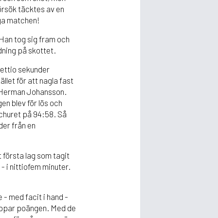
försök täcktes av en
nga matchen!
 Han tog sig fram och
dning på skottet.
ettio sekunder
llet för att nagla fast
de Herman Johansson.
gen blev för lös och
tchuret på 94:58. Så
der från en
t första lag som tagit
- i nittiofem minuter.
 - med facit i hand -
 tappar poängen. Med de