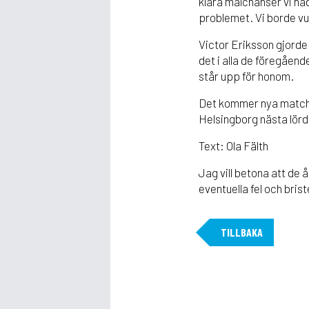
klara målchanser vi ha
problemet. Vi borde vu
Victor Eriksson gjorde 
det i alla de föregåend
står upp för honom.
Det kommer nya matcher
Helsingborg nästa lörda
Text: Ola Fälth
Jag vill betona att de 
eventuella fel och bri
TILLBAKA