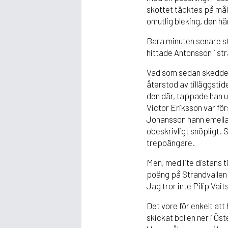
skottet täcktes på måll
omutlig bleking, den h
Bara minuten senare st
hittade Antonsson i str
Vad som sedan skedde 
återstod av tilläggstid
den där, tappade han u
Victor Eriksson var förs
Johansson hann emellan
obeskrivligt snöpligt. 
trepoängare.
Men, med lite distans ti
poäng på Strandvallen i
Jag tror inte Pilip Va
Det vore för enkelt at
skickat bollen ner i Ös