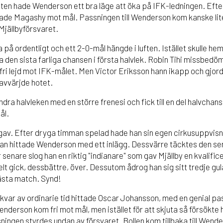
uten hade Wenderson ett bra läge att öka på IFK-ledningen. Efter
de Magashy mot mål. Passningen till Wenderson kom kanske lite
Mjällbyförsvaret.
på ordentligt och ett 2-0-mål hängde i luften. Istället skulle he
a den sista farliga chansen i första halvlek. Robin Tihi missbed
ri lejd mot IFK-målet. Men Victor Eriksson hann ikapp och gjor
 avvärjde hotet.
a halvleken med en större frenesi och fick till en del halvchans
ål.
gav. Efter dryga timman spelad hade han sin egen cirkusuppvisn
han hittade Wenderson med ett inlägg. Dessvärre täcktes den se
 senare slog han en riktig "indianare" som gav Mjällby en kvalif
elt gick, dessbättre, över. Dessutom ådrog han sig sitt tredje gula
ästa match. Synd!
kvar av ordinarie tid hittade Oscar Johansson, med en genial p
enderson kom fri mot mål, men istället för att skjuta så försökte
ingen styrdes undan av försvaret. Bollen kom tillbaka till Wend