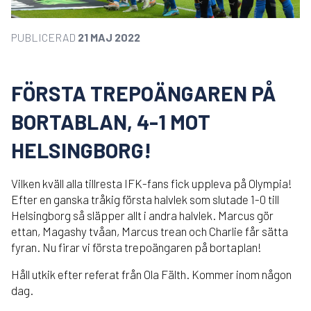
PUBLICERAD
21 MAJ 2022
FÖRSTA TREPOÄNGAREN PÅ
BORTABLAN, 4-1 MOT
HELSINGBORG!
Vilken kväll alla tillresta IFK-fans fick uppleva på Olympia!
Efter en ganska tråkig första halvlek som slutade 1-0 till
Helsingborg så släpper allt i andra halvlek. Marcus gör
ettan, Magashy tvåan, Marcus trean och Charlie får sätta
fyran. Nu firar vi första trepoängaren på bortaplan!
Håll utkik efter referat från Ola Fälth. Kommer inom någon
dag.