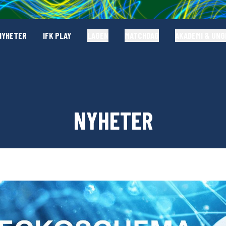
NYHETER
IFK PLAY
LAGEN
MATCHDAG
AKADEMI & UN
NYHETER