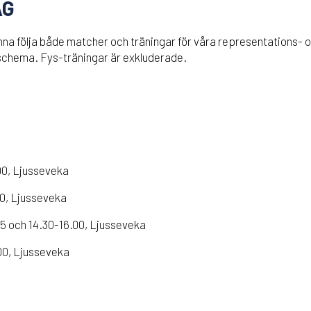
AG
kunna följa både matcher och träningar för våra representations-
chema. Fys-träningar är exkluderade.
00, Ljusseveka
00, Ljusseveka
15 och 14.30-16.00, Ljusseveka
00, Ljusseveka