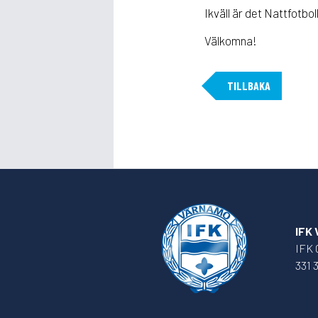
Ikväll är det Nattfotbol
Välkomna!
TILLBAKA
IFK
IFK 
331 