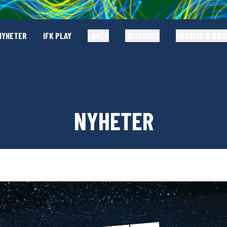
NYHETER
IFK PLAY
LAGEN
MATCHDAG
AKADEMI & UN
NYHETER