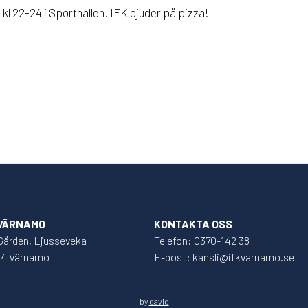
l kl 22-24 i Sporthallen. IFK bjuder på pizza!
 VÄRNAMO
KONTAKTA OSS
Gården, Ljusseveka
Telefon: 0370-142 38
34 Värnamo
E-post: kansli@ifkvarnamo.se
by
david