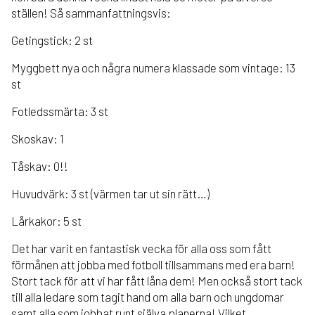
ställen! Så sammanfattningsvis:
Getingstick: 2 st
Myggbett nya och några numera klassade som vintage: 13
st
Fotledssmärta: 3 st
Skoskav: 1
Tåskav: 0!!
Huvudvärk: 3 st (värmen tar ut sin rätt…)
Lårkakor: 5 st
Det har varit en fantastisk vecka för alla oss som fått
förmånen att jobba med fotboll tillsammans med era barn!
Stort tack för att vi har fått låna dem! Men också stort tack
till alla ledare som tagit hand om alla barn och ungdomar
samt alla som jobbat runt själva planerna! Vilket