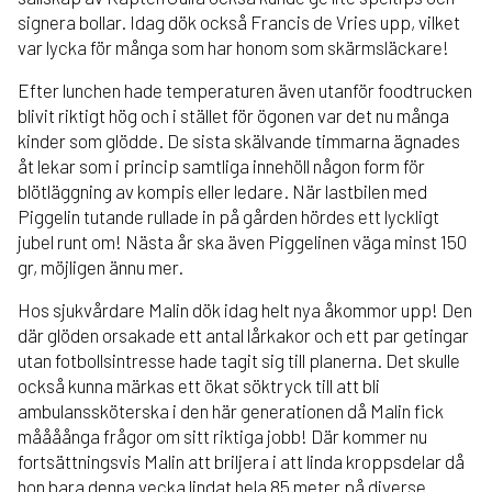
signera bollar. Idag dök också Francis de Vries upp, vilket
var lycka för många som har honom som skärmsläckare!
Efter lunchen hade temperaturen även utanför foodtrucken
blivit riktigt hög och i stället för ögonen var det nu många
kinder som glödde. De sista skälvande timmarna ägnades
åt lekar som i princip samtliga innehöll någon form för
blötläggning av kompis eller ledare. När lastbilen med
Piggelin tutande rullade in på gården hördes ett lyckligt
jubel runt om! Nästa år ska även Piggelinen väga minst 150
gr, möjligen ännu mer.
Hos sjukvårdare Malin dök idag helt nya åkommor upp! Den
där glöden orsakade ett antal lårkakor och ett par getingar
utan fotbollsintresse hade tagit sig till planerna. Det skulle
också kunna märkas ett ökat söktryck till att bli
ambulanssköterska i den här generationen då Malin fick
måååånga frågor om sitt riktiga jobb! Där kommer nu
fortsättningsvis Malin att briljera i att linda kroppsdelar då
hon bara denna vecka lindat hela 85 meter på diverse