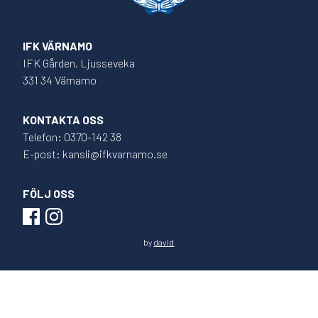
IFK VÄRNAMO
IFK Gården, Ljusseveka
331 34 Värnamo
KONTAKTA OSS
Telefon: 0370-142 38
E-post: kansli@ifkvarnamo.se
FÖLJ OSS
by
david