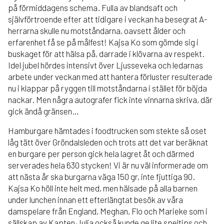
på förmiddagens schema. Fulla av blandsaft och
självförtroende efter att tidigare i veckan ha besegrat A-
herrarna skulle nu motståndarna, oavsett ålder och
erfarenhet få se på målfest! Kajsa Ko som gömde sig i
buskaget för att hälsa på, darrade i klövarna av respekt.
Idel jubel hördes intensivt över Ljusseveka och ledarnas
arbete under veckan med att hantera förluster resulterade
nu i klappar på ryggen till motståndarna i stället för böjda
nackar. Men några autografer fick inte vinnarna skriva, där
gick ändå gränsen…
Hamburgare hämtades i foodtrucken som stekte så oset
låg tätt över Gröndalsleden och trots att det var beräknat
en burgare per person gick hela lagret åt och därmed
serverades hela 630 stycken! Vi är nu väl informerade om
att nästa år ska burgarna väga 150 gr, inte fjuttiga 90.
Kajsa Ko höll inte helt med, men hälsade på alla barnen
under lunchen innan ett efterlängtat besök av våra
damspelare från England, Meghan, Flo och Marieke som i
sällskap av Kapten Julia också kunde ge lite speltips och