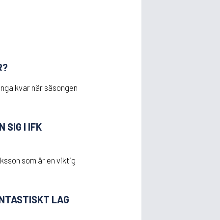
R?
hänga kvar när säsongen
SIG I IFK
ksson som är en viktig
ANTASTISKT LAG