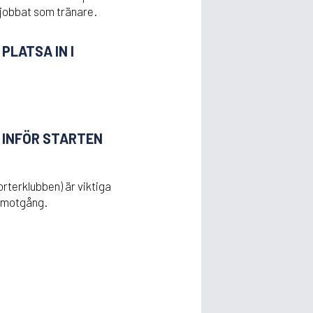
 jobbat som tränare.
PLATSA IN I
R INFÖR STARTEN
rterklubben) är viktiga
h motgång.