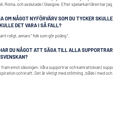
li, Roma, och avslutade i Glasgow. Efter spelarkarriären har jag
A OM NÅGOT NYFÖRVÄRV SOM DU TYCKER SKULLE 
KULLE DET VARA I SÅ FALL?
rit roligt, annars ” folk som gör poäng ”.
 HAR DU NÅGOT ATT SÄGA TILL ALLA SUPPORTRA
LLSVENSKAN?
r fram emot säsongen. Våra supportrar och kamrattolvan ( suppo
nspiration och kraft. Det är viktigt med stöttning , både i med oc