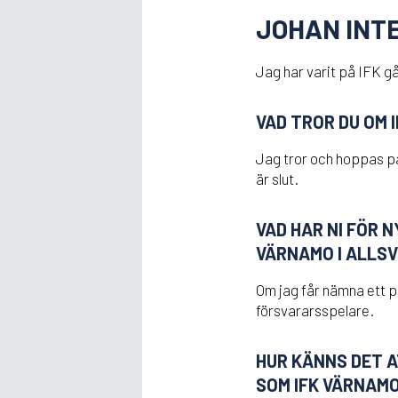
JOHAN INT
Jag har varit på IFK gå
VAD TROR DU OM 
Jag tror och hoppas på
är slut.
VAD HAR NI FÖR N
VÄRNAMO I ALLS
Om jag får nämna ett p
försvararsspelare.
HUR KÄNNS DET 
SOM IFK VÄRNAM