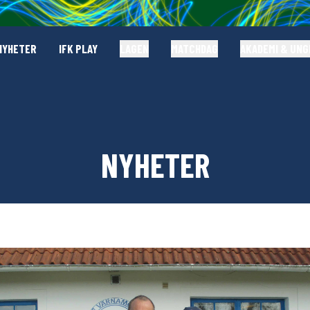
NYHETER
IFK PLAY
LAGEN
MATCHDAG
AKADEMI & UN
NYHETER