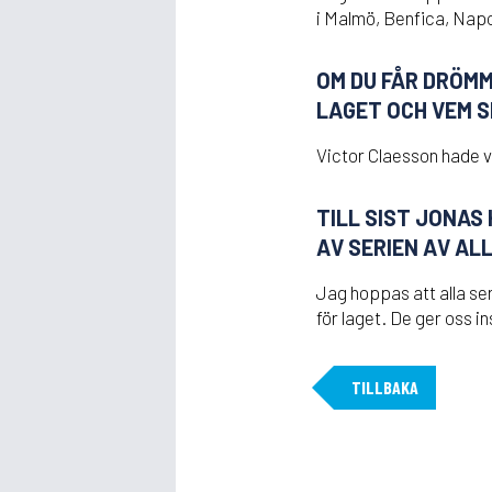
i Malmö, Benfica, Napo
OM DU FÅR DRÖMM
LAGET OCH VEM S
Victor Claesson hade va
TILL SIST JONAS
AV SERIEN AV A
Jag hoppas att alla se
för laget. De ger oss i
TILLBAKA