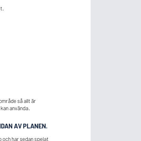
t.
mråde så allt är
 kan använda.
SIDAN AV PLANEN.
mo och har sedan spelat