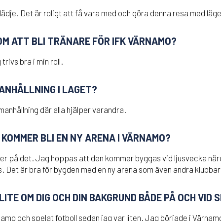
lädje. Det är roligt att få vara med och göra denna resa med läge
OM ATT BLI TRÄNARE FÖR IFK VÄRNAMO?
trivs bra i min roll.
ANHÅLLNING I LAGET?
anhållning där alla hjälper varandra.
 KOMMER BLI EN NY ARENA I VÄRNAMO?
ner på det. Jag hoppas att den kommer byggas vid ljusvecka näro
. Det är bra för bygden med en ny arena som även andra klubbar
ITE OM DIG OCH DIN BAKGRUND BÅDE PÅ OCH VID 
namo och spelat fotboll sedan jag var liten. Jag började i Värna