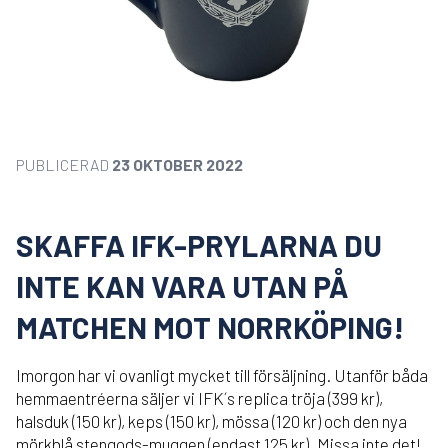
PUBLICERAD
23 OKTOBER 2022
SKAFFA IFK-PRYLARNA DU
INTE KAN VARA UTAN PÅ
MATCHEN MOT NORRKÖPING!
Imorgon har vi ovanligt mycket till försäljning. Utanför båda
hemmaentréerna säljer vi IFK´s replica tröja (399 kr),
halsduk (150 kr), keps (150 kr), mössa (120 kr) och den nya
mörkblå stengods-muggen (endast 125 kr). Missa inte det!