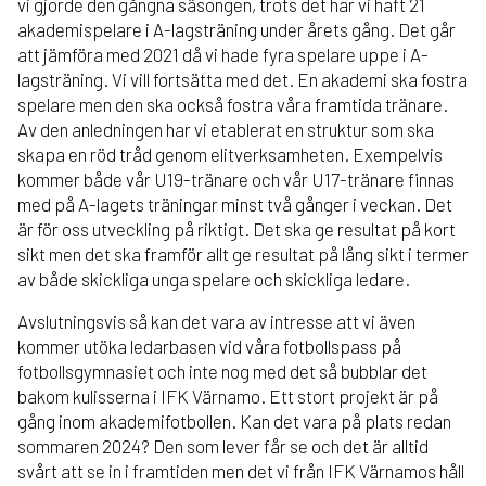
vi gjorde den gångna säsongen, trots det har vi haft 21
akademispelare i A-lagsträning under årets gång. Det går
att jämföra med 2021 då vi hade fyra spelare uppe i A-
lagsträning. Vi vill fortsätta med det. En akademi ska fostra
spelare men den ska också fostra våra framtida tränare.
Av den anledningen har vi etablerat en struktur som ska
skapa en röd tråd genom elitverksamheten. Exempelvis
kommer både vår U19-tränare och vår U17-tränare finnas
med på A-lagets träningar minst två gånger i veckan. Det
är för oss utveckling på riktigt. Det ska ge resultat på kort
sikt men det ska framför allt ge resultat på lång sikt i termer
av både skickliga unga spelare och skickliga ledare.
Avslutningsvis så kan det vara av intresse att vi även
kommer utöka ledarbasen vid våra fotbollspass på
fotbollsgymnasiet och inte nog med det så bubblar det
bakom kulisserna i IFK Värnamo. Ett stort projekt är på
gång inom akademifotbollen. Kan det vara på plats redan
sommaren 2024? Den som lever får se och det är alltid
svårt att se in i framtiden men det vi från IFK Värnamos håll