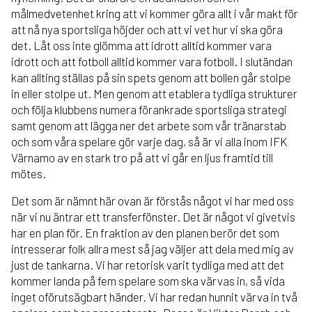
målmedvetenhet kring att vi kommer göra allt i vår makt för
att nå nya sportsliga höjder och att vi vet hur vi ska göra
det. Låt oss inte glömma att idrott alltid kommer vara
idrott och att fotboll alltid kommer vara fotboll. I slutändan
kan allting ställas på sin spets genom att bollen går stolpe
in eller stolpe ut. Men genom att etablera tydliga strukturer
och följa klubbens numera förankrade sportsliga strategi
samt genom att lägga ner det arbete som vår tränarstab
och som våra spelare gör varje dag, så är vi alla inom IFK
Värnamo av en stark tro på att vi går en ljus framtid till
mötes.
Det som är nämnt här ovan är förstås något vi har med oss
när vi nu äntrar ett transferfönster. Det är något vi givetvis
har en plan för. En fraktion av den planen berör det som
intresserar folk allra mest så jag väljer att dela med mig av
just de tankarna. Vi har retorisk varit tydliga med att det
kommer landa på fem spelare som ska värvas in, så vida
inget oförutsägbart händer. Vi har redan hunnit värva in två