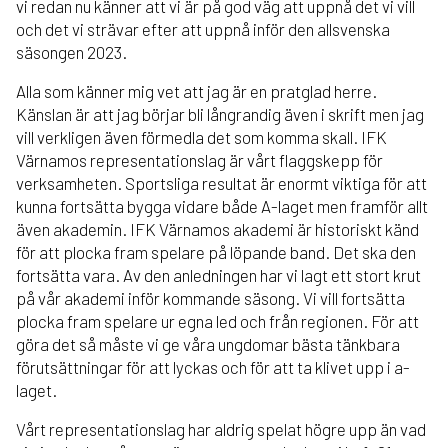
vi redan nu känner att vi är på god väg att uppnå det vi vill
och det vi strävar efter att uppnå inför den allsvenska
säsongen 2023.
Alla som känner mig vet att jag är en pratglad herre.
Känslan är att jag börjar bli långrandig även i skrift men jag
vill verkligen även förmedla det som komma skall. IFK
Värnamos representationslag är vårt flaggskepp för
verksamheten. Sportsliga resultat är enormt viktiga för att
kunna fortsätta bygga vidare både A-laget men framför allt
även akademin. IFK Värnamos akademi är historiskt känd
för att plocka fram spelare på löpande band. Det ska den
fortsätta vara. Av den anledningen har vi lagt ett stort krut
på vår akademi inför kommande säsong. Vi vill fortsätta
plocka fram spelare ur egna led och från regionen. För att
göra det så måste vi ge våra ungdomar bästa tänkbara
förutsättningar för att lyckas och för att ta klivet upp i a-
laget.
Vårt representationslag har aldrig spelat högre upp än vad