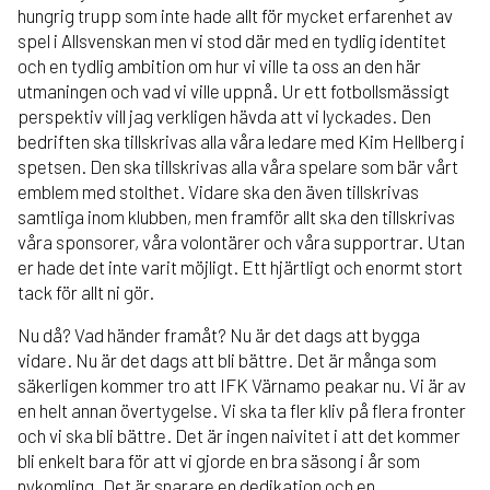
hungrig trupp som inte hade allt för mycket erfarenhet av
spel i Allsvenskan men vi stod där med en tydlig identitet
och en tydlig ambition om hur vi ville ta oss an den här
utmaningen och vad vi ville uppnå. Ur ett fotbollsmässigt
perspektiv vill jag verkligen hävda att vi lyckades. Den
bedriften ska tillskrivas alla våra ledare med Kim Hellberg i
spetsen. Den ska tillskrivas alla våra spelare som bär vårt
emblem med stolthet. Vidare ska den även tillskrivas
samtliga inom klubben, men framför allt ska den tillskrivas
våra sponsorer, våra volontärer och våra supportrar. Utan
er hade det inte varit möjligt. Ett hjärtligt och enormt stort
tack för allt ni gör.
Nu då? Vad händer framåt? Nu är det dags att bygga
vidare. Nu är det dags att bli bättre. Det är många som
säkerligen kommer tro att IFK Värnamo peakar nu. Vi är av
en helt annan övertygelse. Vi ska ta fler kliv på flera fronter
och vi ska bli bättre. Det är ingen naivitet i att det kommer
bli enkelt bara för att vi gjorde en bra säsong i år som
nykomling. Det är snarare en dedikation och en