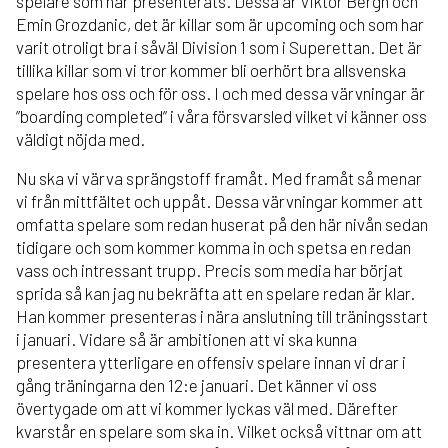
spelare som har presenterats. Dessa är Viktor Bergh och
Emin Grozdanic, det är killar som är upcoming och som har
varit otroligt bra i såväl Division 1 som i Superettan. Det är
tillika killar som vi tror kommer bli oerhört bra allsvenska
spelare hos oss och för oss. I och med dessa värvningar är
”boarding completed” i våra försvarsled vilket vi känner oss
väldigt nöjda med.
Nu ska vi värva sprängstoff framåt. Med framåt så menar
vi från mittfältet och uppåt. Dessa värvningar kommer att
omfatta spelare som redan huserat på den här nivån sedan
tidigare och som kommer komma in och spetsa en redan
vass och intressant trupp. Precis som media har börjat
sprida så kan jag nu bekräfta att en spelare redan är klar.
Han kommer presenteras i nära anslutning till träningsstart
i januari. Vidare så är ambitionen att vi ska kunna
presentera ytterligare en offensiv spelare innan vi drar i
gång träningarna den 12:e januari. Det känner vi oss
övertygade om att vi kommer lyckas väl med. Därefter
kvarstår en spelare som ska in. Vilket också vittnar om att