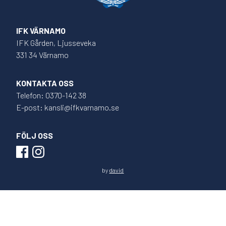
IFK VÄRNAMO
IFK Gården, Ljusseveka
331 34 Värnamo
KONTAKTA OSS
Telefon: 0370-142 38
E-post: kansli@ifkvarnamo.se
FÖLJ OSS
by
david