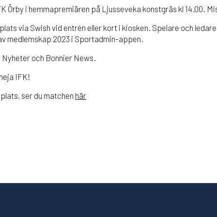
K Örby i hemmapremiären på Ljusseveka konstgräs kl 14.00. Mis
plats via Swish vid entrén eller kort i kiosken. Spelare och ledar
 av medlemskap 2023 i Sportadmin-appen.
 Nyheter och Bonnier News.
heja IFK!
 plats, ser du matchen
här