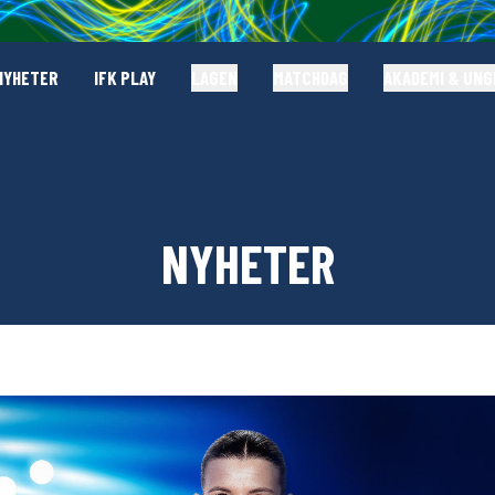
NYHETER
IFK PLAY
LAGEN
MATCHDAG
AKADEMI & UN
NYHETER