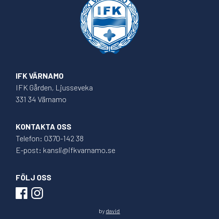
IFK VÄRNAMO
IFK Gården, Ljusseveka
331 34 Värnamo
KONTAKTA OSS
Telefon: 0370-142 38
E-post: kansli@ifkvarnamo.se
FÖLJ OSS
by
david