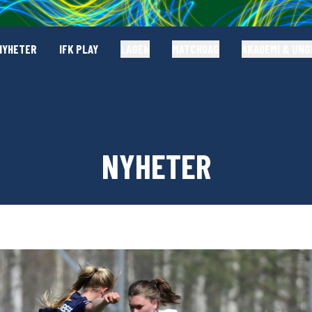
NYHETER
IFK PLAY
LAGEN
MATCHDAG
AKADEMI & UN
NYHETER