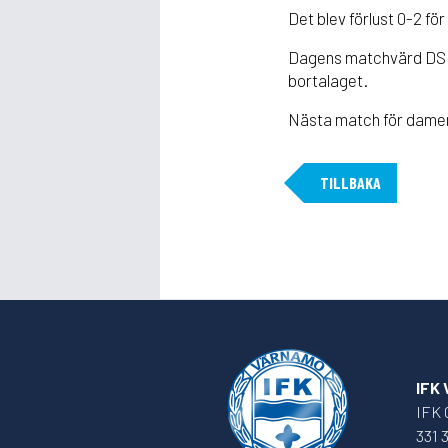
Det blev förlust 0-2 
Dagens matchvärd DS S
bortalaget.
Nästa match för damern
TILLBAKA
IFK
IFK 
331 