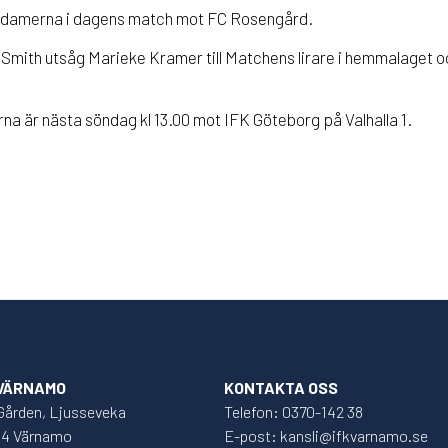
för damerna i dagens match mot FC Rosengård.
mith utsåg Marieke Kramer till Matchens lirare i hemmalaget o
a är nästa söndag kl 13.00 mot IFK Göteborg på Valhalla 1.
 VÄRNAMO
KONTAKTA OSS
Gården, Ljusseveka
Telefon: 0370-142 38
34 Värnamo
E-post: kansli@ifkvarnamo.se