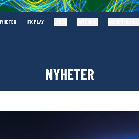
NYHETER
IFK PLAY
LAGEN
MATCHDAG
AKADEMI & UN
NYHETER