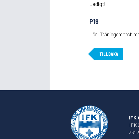
Ledigt!
P19
Lör: Träningsmatch mot
TILLBAKA
IFK
IFK 
331 