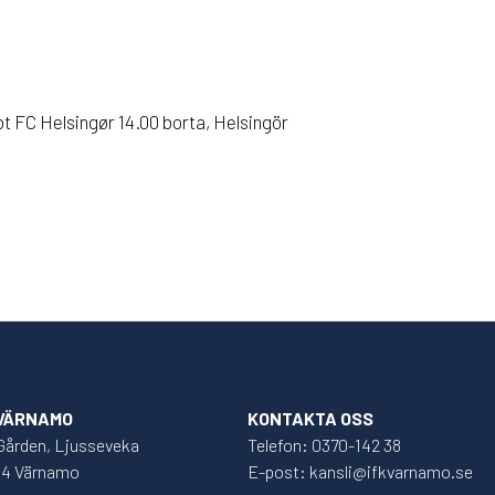
 FC Helsingør 14.00 borta, Helsingör
 VÄRNAMO
KONTAKTA OSS
Gården, Ljusseveka
Telefon: 0370-142 38
34 Värnamo
E-post: kansli@ifkvarnamo.se