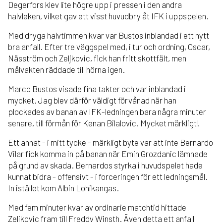
Degerfors klev lite högre upp i pressen i den andra
halvleken, vilket gav ett visst huvudbry åt IFK i uppspelen.
Med dryga halvtimmen kvar var Bustos inblandad i ett nytt
bra anfall. Efter tre väggspel med, i tur och ordning, Oscar,
Näsström och Zeljkovic, fick han fritt skottfält, men
målvakten räddade till hörna igen.
Marco Bustos visade fina takter och var inblandad i
mycket. Jag blev därför väldigt förvånad när han
plockades av banan av IFK-ledningen bara några minuter
senare, till förmån för Kenan Bilalovic. Mycket märkligt!
Ett annat - i mitt tycke - märkligt byte var att inte Bernardo
Vilar fick komma in på banan när Emin Grozdanic lämnade
på grund av skada. Bernardos styrka i huvudspelet hade
kunnat bidra - offensivt - i forceringen för ett ledningsmål.
In istället kom Albin Lohikangas.
Med fem minuter kvar av ordinarie matchtid hittade
Zeljkovic fram till Freddy Winsth. Även detta ett anfall