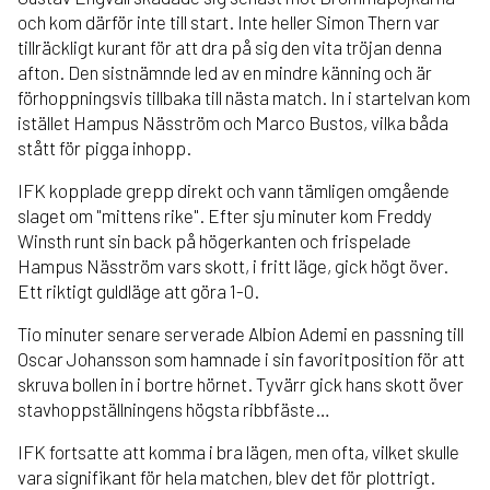
och kom därför inte till start. Inte heller Simon Thern var
tillräckligt kurant för att dra på sig den vita tröjan denna
afton. Den sistnämnde led av en mindre känning och är
förhoppningsvis tillbaka till nästa match. In i startelvan kom
istället Hampus Näsström och Marco Bustos, vilka båda
stått för pigga inhopp.
IFK kopplade grepp direkt och vann tämligen omgående
slaget om "mittens rike". Efter sju minuter kom Freddy
Winsth runt sin back på högerkanten och frispelade
Hampus Näsström vars skott, i fritt läge, gick högt över.
Ett riktigt guldläge att göra 1-0.
Tio minuter senare serverade Albion Ademi en passning till
Oscar Johansson som hamnade i sin favoritposition för att
skruva bollen in i bortre hörnet. Tyvärr gick hans skott över
stavhoppställningens högsta ribbfäste…
IFK fortsatte att komma i bra lägen, men ofta, vilket skulle
vara signifikant för hela matchen, blev det för plottrigt.