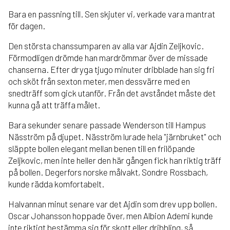
Bara en passning till. Sen skjuter vi, verkade vara mantrat
för dagen.
Den största chanssumparen av alla var Ajdin Zeljkovic.
Förmodligen drömde han mardrömmar över de missade
chanserna. Efter dryga tjugo minuter dribblade han sig fri
och sköt från sexton meter, men dessvärre med en
snedträff som gick utanför. Från det avståndet måste det
kunna gå att träffa målet.
Bara sekunder senare passade Wenderson till Hampus
Näsström på djupet. Näsström lurade hela "järnbruket" och
släppte bollen elegant mellan benen till en frilöpande
Zeljkovic, men inte heller den här gången fick han riktig träff
på bollen. Degerfors norske målvakt, Sondre Rossbach,
kunde rädda komfortabelt.
Halvannan minut senare var det Ajdin som drev upp bollen.
Oscar Johansson hoppade över, men Albion Ademi kunde
inte riktigt bestämma sig för skott eller dribbling, så