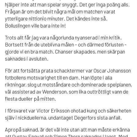
hjälper inte att man spelar snyggt. Det ger inga poäng alls.
Frågan är om det blivit några mål om matchen varat
ytterligare nittionio minuter. Det kändes inte så.
Bolluslingen ville bara inte in!
Trots allt får jag vara någorlunda nyanserad i min kritik.
Bortsett från de uteblivna målen - och därmed förlusten -
gjorde vi en bra match. Chanser skapades, men skärpan
saknades i avsluten.
För att fortsätta prata schacktermer var Oscar Johansson
fotbollens motsvarighet till en dam. Han löpte i alla
riktningar, slog ut motståndare och dominerade spelplanen,
väl assisterad av Wenderson, som lika outtröttligt vann de
flesta dueller på mitten.
I försvaret var Victor Eriksson ohotad kung och säkerheten
själv i nickduellerna, undantaget Degerfors sista anfall.
Apropå saknad, är det väl inte utan att man måste erkänna
att Gustav Engvall och Simon Thern saknades i laget. Med