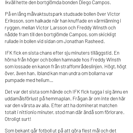
Ikväll hette den bortglömda bonden Diego Campos.
På en lång målvaktsutspark studsade bollen över Victor
Eriksson, som halkade när han knuffade en värmlänning i
ryggen, mellan Victor Larsson och Freddy Winsth och
nådde fram till den bortglömde Campos, som skickligt
rullade in bollen vid sidan om Jonathan Rasheed.
IFK fick en sista chans efter sju minuters tilläggstid. En
hörna från höger och bollen hamnade hos Freddy Winsth
som lossade en kanon från straffområdeslinjen. Högt, högt
över, även han. Ibland kan man undra om bollarna var
pumpade med helium…
Det var det sista som hände och IFK fick tugga i sig ännu en
uddamålsförlust på hemmaplan. Frågan är om inte den här
var den värsta av alla. Efter att ha dominerat matchen
totalt i nittionio minuter, stod man där ändå som förlorare.
Otroligt surt!
Som bekant går fotboll ut på att göra flest mål och det