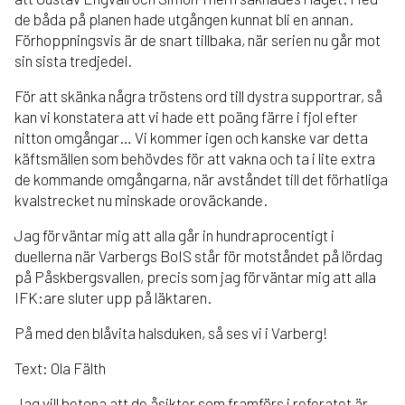
de båda på planen hade utgången kunnat bli en annan.
Förhoppningsvis är de snart tillbaka, när serien nu går mot
sin sista tredjedel.
För att skänka några tröstens ord till dystra supportrar, så
kan vi konstatera att vi hade ett poäng färre i fjol efter
nitton omgångar… Vi kommer igen och kanske var detta
käftsmällen som behövdes för att vakna och ta i lite extra
de kommande omgångarna, när avståndet till det förhatliga
kvalstrecket nu minskade oroväckande.
Jag förväntar mig att alla går in hundraprocentigt i
duellerna när Varbergs BoIS står för motståndet på lördag
på Påskbergsvallen, precis som jag förväntar mig att alla
IFK:are sluter upp på läktaren.
På med den blåvita halsduken, så ses vi i Varberg!
Text: Ola Fälth
Jag vill betona att de åsikter som framförs i referatet är