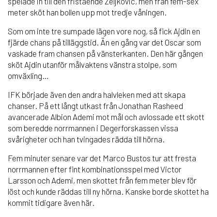
spelade in till den fristående Zeljkovic, men från fem-sex
meter sköt han bollen upp mot tredje våningen.
Som om inte tre sumpade lägen vore nog, så fick Ajdin en
fjärde chans på tilläggstid. Än en gång var det Oscar som
vaskade fram chansen på vänsterkanten. Den här gången
sköt Ajdin utanför målvaktens vänstra stolpe, som
omväxling…
IFK började även den andra halvleken med att skapa
chanser. På ett långt utkast från Jonathan Rasheed
avancerade Albion Ademi mot mål och avlossade ett skott
som beredde norrmannen i Degerforskassen vissa
svårigheter och han tvingades rädda till hörna.
Fem minuter senare var det Marco Bustos tur att fresta
norrmannen efter fint kombinationsspel med Victor
Larsson och Ademi, men skottet från fem meter blev för
löst och kunde räddas till ny hörna. Kanske borde skottet ha
kommit tidigare även här.