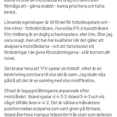
förmåga att - gärna snabbt - kunna prioritera och fatta
beslut.
Liknande egenskaper är till fördel för fotbollsspelare och -
inte minst - fotbollstränare. Huruvida IFK:s huvudtränare
Kim Hellberg är en duglig schackspelare, eller inte, låter jag
vara osagt, men att han har kvaliteter när det gäller att
analysera motståndarna - och att fatta beslut vid
förändringar i de givna förutsättningarna - står bortom allt
tvivel.
Det brukar heta att “IFK spelar sin fotboll”, vilket är en
beskrivning som bara till viss del är sann. Jag skulle vilja
påstå att det är en sanning med viss modifikation.
Oftast är laguppställningarna anpassade efter
motståndet. Ibland spelar vi 4-3-3, ibland 3-4-3 och vid
något tillfälle även 4-4-2. Det är väl bara målvaktens
position mellan stolparna som varit given på förhand.
Ibland återfinns Hampus Näsström från start som defensiv