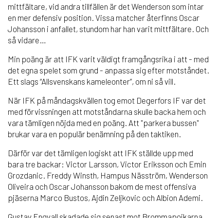
mittfältare, vid andra tillfällen är det Wenderson som intar
en mer defensiv position. Vissa matcher återfinns Oscar
Johansson i anfallet, stundom har han varit mittfältare. Och
så vidare…
Min poäng är att IFK varit väldigt framgångsrika i att - med
det egna spelet som grund - anpassa sig efter motståndet.
Ett slags “Allsvenskans kameleonter”, om ni så vill.
När IFK på måndagskvällen tog emot Degerfors IF var det
med förvissningen att motståndarna skulle backa hem och
vara tämligen nöjda med en poäng. Att "parkera bussen"
brukar vara en populär benämning på den taktiken.
Därför var det tämligen logiskt att IFK ställde upp med
bara tre backar: Victor Larsson, Victor Eriksson och Emin
Grozdanic. Freddy Winsth, Hampus Näsström, Wenderson
Oliveira och Oscar Johansson bakom de mest offensiva
pjäserna Marco Bustos, Ajdin Zeljkovic och Albion Ademi.
Gustav Engvall skadade sig senast mot Brommapojkarna