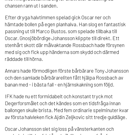
chansen rann ut i sanden.
Efter dryga halvtimmen spelad gick Oscar ner och
hämtade bollen på egen planhalva. Han slog en fantastisk
passning ut till Marco Bustos, som spelade tillbaka till
Oscar. Gnosjöbördige Johansson klippte till direkt. Ett
stenhårt skott där målvaktande Rossbach hade försynen
med sig och fick upp händerna som skydd och därmed
räddade till hörna.
Annars hade förmodligen förste bårbärare Tony Johansson
och den samlade bårbärareliten fått hjälpa Rossbach av
banan med - i bästa fall - en hjärnskakning som följd.
IFK hade nu ett formidabelt och konstant tryck mot
Degerforsmålet och det kändes som en tidsfråga innan
ballongen skulle brista. Med fem ordinarie spelminuter kvar
av första halvleken fick Ajdin Zeljkovic sitt tredje guldläge.
Oscar Johansson slet sig loss på vänsterkanten och