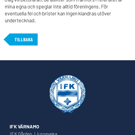
mina egna och speglar inte alltid föreningens. För
eventuella fel och brister kan ingen klandras utöver
undertecknad.
TILLBAKA
IFK VÄRNAMO
IFK Gården, Ljusseveka