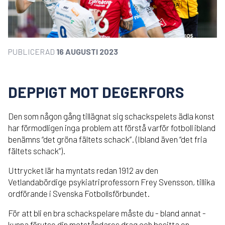
PUBLICERAD
16 AUGUSTI 2023
DEPPIGT MOT DEGERFORS
Den som någon gång tillägnat sig schackspelets ädla konst
har förmodligen inga problem att förstå varför fotboll ibland
benämns “det gröna fältets schack”. (Ibland även “det fria
fältets schack”).
Uttrycket lär ha myntats redan 1912 av den
Vetlandabördige psykiatriprofessorn Frey Svensson, tillika
ordförande i Svenska Fotbollsförbundet.
För att bli en bra schackspelare måste du - bland annat -
kunna förutse din motståndares drag och besitta en