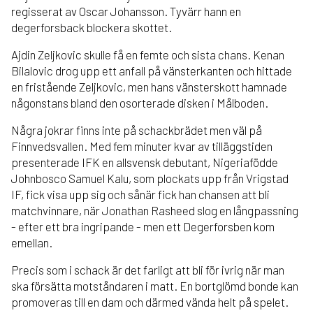
regisserat av Oscar Johansson. Tyvärr hann en
degerforsback blockera skottet.
Ajdin Zeljkovic skulle få en femte och sista chans. Kenan
Bilalovic drog upp ett anfall på vänsterkanten och hittade
en fristående Zeljkovic, men hans vänsterskott hamnade
någonstans bland den osorterade disken i Målboden.
Några jokrar finns inte på schackbrädet men väl på
Finnvedsvallen. Med fem minuter kvar av tilläggstiden
presenterade IFK en allsvensk debutant, Nigeriafödde
Johnbosco Samuel Kalu, som plockats upp från Vrigstad
IF, fick visa upp sig och sånär fick han chansen att bli
matchvinnare, när Jonathan Rasheed slog en långpassning
- efter ett bra ingripande - men ett Degerforsben kom
emellan.
Precis som i schack är det farligt att bli för ivrig när man
ska försätta motståndaren i matt. En bortglömd bonde kan
promoveras till en dam och därmed vända helt på spelet.