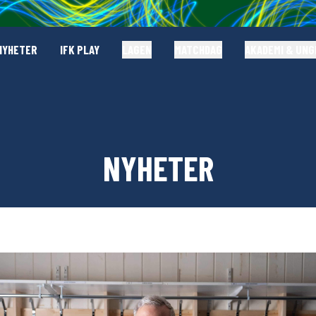
NYHETER
IFK PLAY
LAGEN
MATCHDAG
AKADEMI & UN
NYHETER