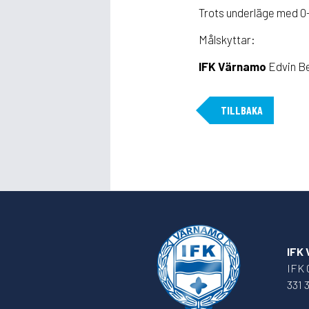
Trots underläge med 0-1
Målskyttar:
IFK Värnamo
Edvin Be
TILLBAKA
IFK
IFK 
331 