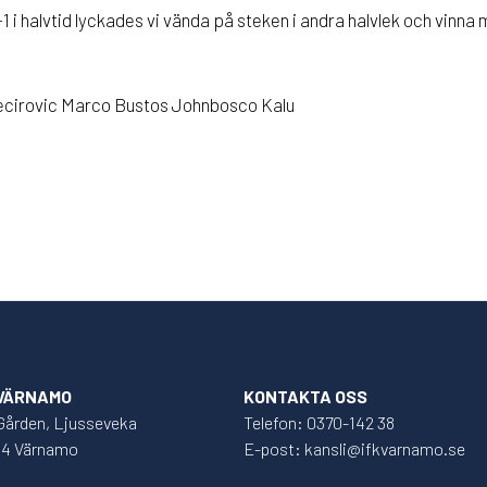
 i halvtid lyckades vi vända på steken i andra halvlek och vinna 
cirovic Marco Bustos Johnbosco Kalu
 VÄRNAMO
KONTAKTA OSS
Gården, Ljusseveka
Telefon: 0370-142 38
34 Värnamo
E-post: kansli@ifkvarnamo.se