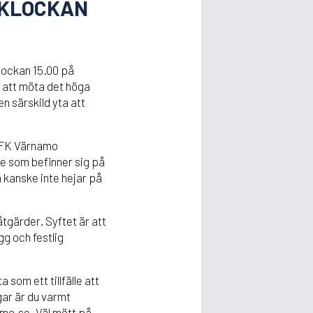
 KLOCKAN
ockan 15.00 på
 att möta det höga
n särskild yta att
 IFK Värnamo
e som befinner sig på
n kanske inte hejar på
tgärder. Syftet är att
g och festlig
som ett tillfälle att
gar är du varmt
amo.se. Väl mött på