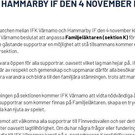
 HAMMARBY IF DEN 4 NOVEMBER
atchen mellan IFK Värnamo och Hammarby IF den 4 november kl
K Värnamo beslutat att anpassa
Familjeläktaren (sektion K)
för
ge gästande supportrar en möjlighet att stå tillsammans kommer e
rsektion.
ara öppen för alla supportrar, oavsett vilket lag man hejar på.
är av respekt och gemenskap och uppmanar därför alla besökar
a varandra och bidra till den familjära stämningen, trots att ma
dningen på sektionen kommer IFK Värnamo att vidta nödvändiga å
 supportrar som kommer finnas på Familjeläktaren, skapa en tryg
la kan njuta av spelet.
ot att välkomna alla supportrar till Finnvedsvallen och ser detta 
ter oavsett lagtillhörighet. Om du har några frågor eller funderin
dig till IFK Värnamos kansli på e-postadressen Kansli@ifkvarn