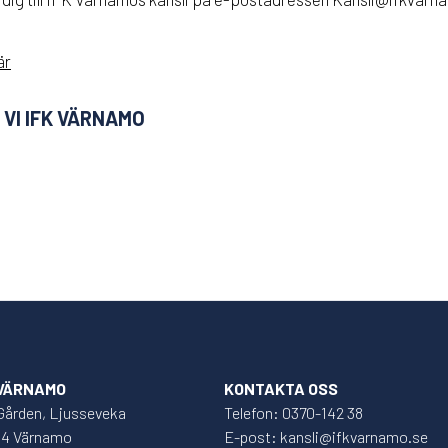
är
VI IFK VÄRNAMO
 VÄRNAMO
KONTAKTA OSS
Gården, Ljusseveka
Telefon: 0370-142 38
34 Värnamo
E-post: kansli@ifkvarnamo.se