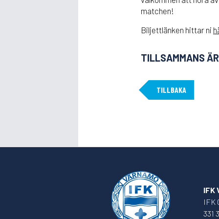
matchen!
Biljettlänken hittar ni
h
TILLSAMMANS ÄR 
TILLBAKA
IFK
IFK 
331 