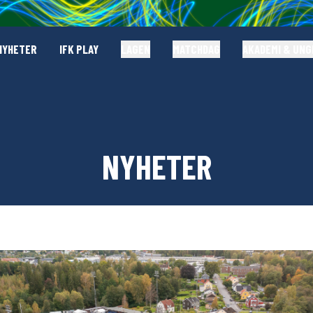
NYHETER
IFK PLAY
LAGEN
MATCHDAG
AKADEMI & UN
NYHETER