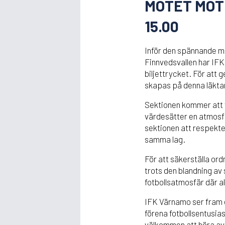
MÖTET MOT
15.00
Inför den spännande m
Finnvedsvallen har IF
biljettrycket. För att 
skapas på denna läkta
Sektionen kommer att v
värdesätter en atmosf
sektionen att respekter
samma lag.
För att säkerställa or
trots den blandning av
fotbollsatmosfär där al
IFK Värnamo ser fram em
förena fotbollsentusias
välkommen att höra av 