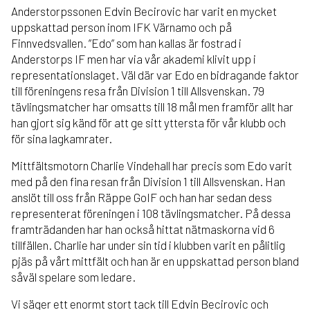
Anderstorpssonen Edvin Becirovic har varit en mycket
uppskattad person inom IFK Värnamo och på
Finnvedsvallen. ”Edo” som han kallas är fostrad i
Anderstorps IF men har via vår akademi klivit upp i
representationslaget. Väl där var Edo en bidragande faktor
till föreningens resa från Division 1 till Allsvenskan. 79
tävlingsmatcher har omsatts till 18 mål men framför allt har
han gjort sig känd för att ge sitt yttersta för vår klubb och
för sina lagkamrater.
Mittfältsmotorn Charlie Vindehall har precis som Edo varit
med på den fina resan från Division 1 till Allsvenskan. Han
anslöt till oss från Räppe GoIF och han har sedan dess
representerat föreningen i 108 tävlingsmatcher. På dessa
framträdanden har han också hittat nätmaskorna vid 6
tillfällen. Charlie har under sin tid i klubben varit en pålitlig
pjäs på vårt mittfält och han är en uppskattad person bland
såväl spelare som ledare.
Vi säger ett enormt stort tack till Edvin Becirovic och