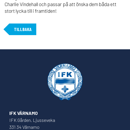
Charlie Vindehall och passar på att önska dem båda ett
stort lycka till i framtiden!
TILLBAKA
IFK VÄRNAMO
IFK Gården, Ljusseveka
331 34 Värnamo