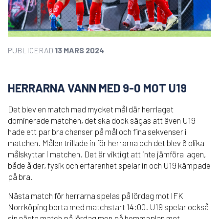
PUBLICERAD
13 MARS 2024
HERRARNA VANN MED 9-0 MOT U19
Det blev en match med mycket mål där herrlaget
dominerade matchen, det ska dock sägas att även U19
hade ett par bra chanser på mål och fina sekvenser i
matchen. Målen trillade in för herrarna och det blev 6 olika
målskyttar i matchen. Det är viktigt att inte jämföra lagen,
både ålder, fysik och erfarenhet spelar in och U19 kämpade
på bra.
Nästa match för herrarna spelas på lördag mot IFK
Norrköping borta med matchstart 14:00. U19 spelar också
sin nästa match på lördag men på hemmaplan mot