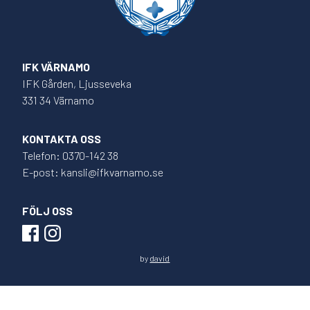
IFK VÄRNAMO
IFK Gården, Ljusseveka
331 34 Värnamo
KONTAKTA OSS
Telefon: 0370-142 38
E-post: kansli@ifkvarnamo.se
FÖLJ OSS
by
david