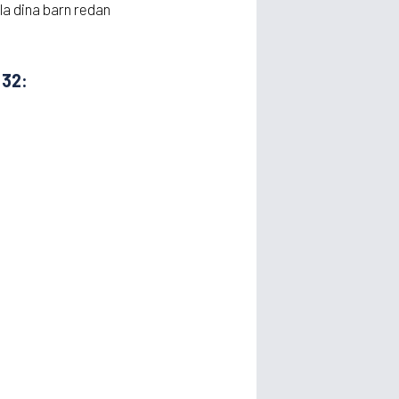
äla dina barn redan
32: