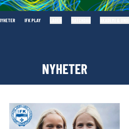
NYHETER
IFK PLAY
LAGEN
MATCHDAG
AKADEMI & UN
NYHETER