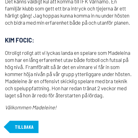
Det känns väldigt kul att komma till IFK Värnamo. En
familjär klubb som gett ett bra intryck och tjejerna är ett
härligt gäng! Jag hoppas kunna komma in nu under hösten
och bidra med min erfarenhet både på och utanför planen.
KIM FOCIC:
Otroligt roligt att vi lyckas landa en spelare som Madeleina
som har en lång erfarenhet utav både fotboll och futsal på
hög nivå. Framförallt så är det en vinnare vi får in som
kommer höja nivån på vår grupp ytterliggare under hösten.
Madeleine är en offensivt skicklig spelare med bra teknik
och speluppfattning. Hon har redan tränat 2 veckor med
laget så hon är redo för återstarten på lördag.
Välkommen Madeleine!
TILLBAKA