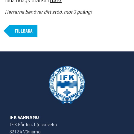
redan idag via länken
HÄR!
Herrarna behöver ditt stöd, mot 3 poäng!
TILLBAKA
IFK VÄRNAMO
IFK Gården, Ljusseveka
331 34 Värnamo