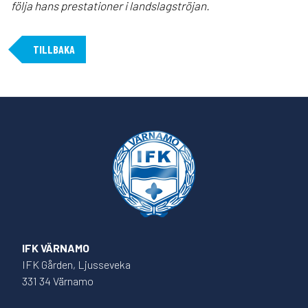
följa hans prestationer i landslagströjan.
TILLBAKA
IFK VÄRNAMO
IFK Gården, Ljusseveka
331 34 Värnamo