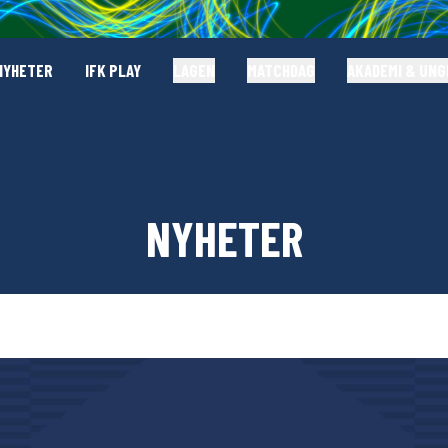
NYHETER
IFK PLAY
LAGEN
MATCHDAG
AKADEMI & UN
NYHETER