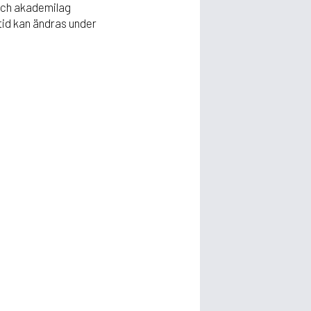
 och akademilag
id kan ändras under