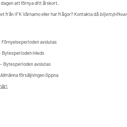
a dagen att förnya ditt årskort.
cket från IFK Värnamo eller har frågor? Kontakta då
biljett@ifkv
– Förnyelseperioden avslutas
– Bytesperioden inleds
 – Bytesperioden avslutas
 Allmänna försäljningen öppna
här!