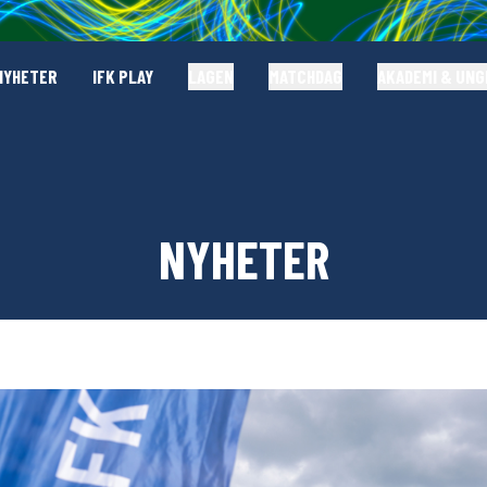
NYHETER
IFK PLAY
LAGEN
MATCHDAG
AKADEMI & UN
NYHETER