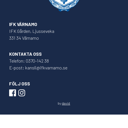
IFK VÄRNAMO
IFK Gården, Ljusseveka
331 34 Värnamo
KONTAKTA OSS
Telefon: 0370-142 38
E-post: kansli@ifkvarnamo.se
FÖLJ OSS
by
david