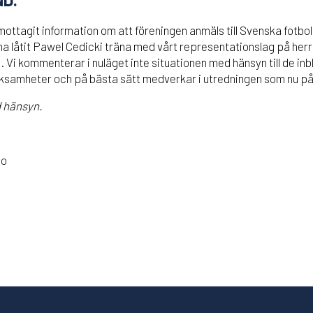
ottagit information om att föreningen anmäls till Svenska fotbo
 ha låtit Pawel Cedicki träna med vårt representationslag på her
i kommenterar i nuläget inte situationen med hänsyn till de inbl
veksamheter och på bästa sätt medverkar i utredningen som nu p
d hänsyn.
mo