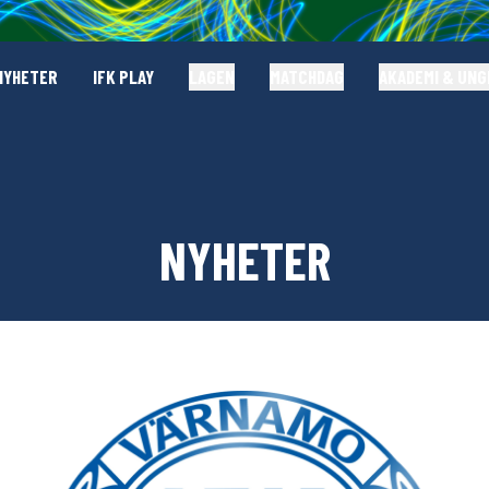
NYHETER
IFK PLAY
LAGEN
MATCHDAG
AKADEMI & UN
NYHETER