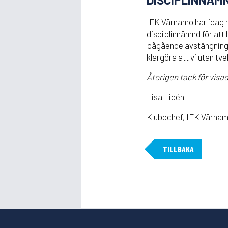
IFK Värnamo har idag m
disciplinnämnd för att
pågående avstängning. V
klargöra att vi utan t
Återigen tack för visa
Lisa Lidén
Klubbchef, IFK Värna
TILLBAKA