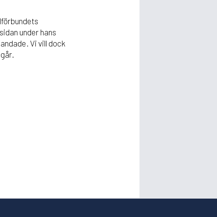
llförbundets
rsidan under hans
andade. Vi vill dock
ågår.