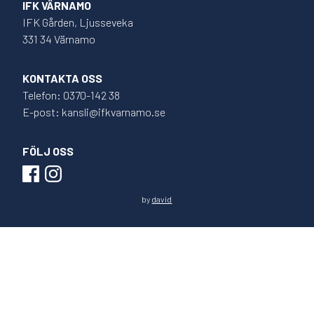
IFK VÄRNAMO
IFK Gården, Ljusseveka
331 34 Värnamo
KONTAKTA OSS
Telefon: 0370-142 38
E-post: kansli@ifkvarnamo.se
FÖLJ OSS
by
david