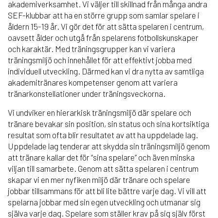
akademiverksamhet. Vi väljer till skillnad från många andra
SEF-klubbar att ha en större grupp som samlar spelare i
åldern 15-19 år. Vi gör det för att sätta spelaren i centrum,
oavsett ålder och utgå från spelarens fotbollskunskaper
och karaktär. Med träningsgrupper kan vi variera
träningsmiljö och innehållet för att effektivt jobba med
individuell utveckling. Därmed kan vi dra nytta av samtliga
akademitränares kompetenser genom att variera
tränarkonstellationer under träningsveckorna.
Vi undviker en hierarkisk träningsmiljö där spelare och
tränare bevakar sin position, sin status och sina kortsiktiga
resultat som ofta blir resultatet av att ha uppdelade lag.
Uppdelade lag tenderar att skydda sin träningsmiljö genom
att tränare kallar det för “sina spelare” och även minska
viljan till samarbete. Genom att sätta spelaren i centrum
skapar vi en mer nyfiken miljö där tränare och spelare
jobbar tillsammans för att bli lite bättre varje dag. Vi vill att
spelarna jobbar med sin egen utveckling och utmanar sig
själva varje dag. Spelare som ställer krav på sig själv först