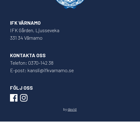
IFK VÄRNAMO
IFK Gården, Ljusseveka
331 34 Värnamo
KONTAKTA OSS
Telefon: 0370-142 38
E-post: kansli@ifkvarnamo.se
FÖLJ OSS
by
david