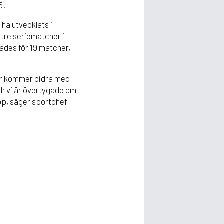
5.
 ha utvecklats i
 tre seriematcher i
ades för 19 matcher,
der kommer bidra med
ch vi är övertygade om
upp, säger sportchef