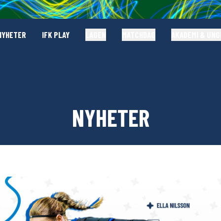
NYHETER
IFK PLAY
LAGEN
MATCHDAG
AKADEMI & UN
NYHETER