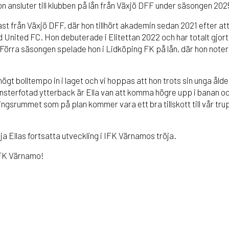
n ansluter till klubben på lån från Växjö DFF under säsongen 202
t från Växjö DFF, där hon tillhört akademin sedan 2021 efter att
United FC. Hon debuterade i Elitettan 2022 och har totalt gjort
Förra säsongen spelade hon i Lidköping FK på lån, där hon noter
ögt bolltempo in i laget och vi hoppas att hon trots sin unga ål
nsterfotad ytterback är Ella van att komma högre upp i banan o
ingsrummet som på plan kommer vara ett bra tillskott till vår tr
lja Ellas fortsatta utveckling i IFK Värnamos tröja.
IFK Värnamo!