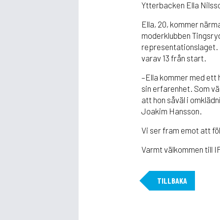
Ytterbacken Ella Nilsso
Ella, 20, kommer närmas
moderklubben Tingsryd 
representationslaget. 
varav 13 från start.
–Ella kommer med ett h
sin erfarenhet. Som vä
att hon såväl i omklädn
Joakim Hansson.
Vi ser fram emot att fö
Varmt välkommen till 
TILLBAKA