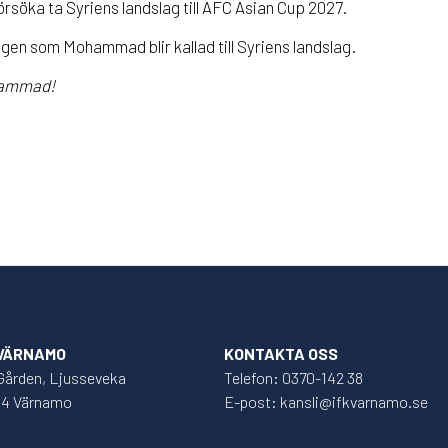
 försöka ta Syriens landslag till AFC Asian Cup 2027.
gen som Mohammad blir kallad till Syriens landslag.
ohammad!
 VÄRNAMO
KONTAKTA OSS
Gården, Ljusseveka
Telefon: 0370-142 38
34 Värnamo
E-post: kansli@ifkvarnamo.se