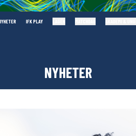
NYHETER
IFK PLAY
LAGEN
MATCHDAG
AKADEMI & UN
NYHETER