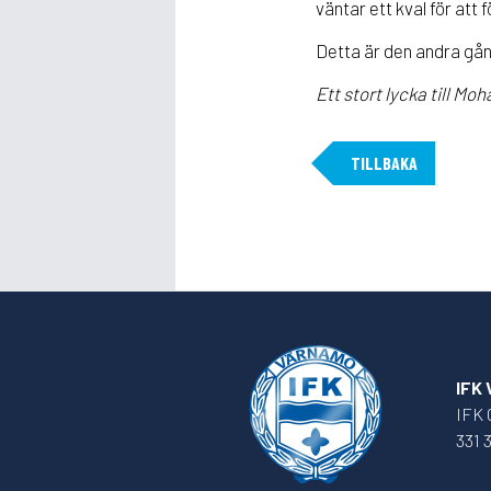
väntar ett kval för att
Detta är den andra gån
Ett stort lycka till M
TILLBAKA
IFK
IFK 
331 