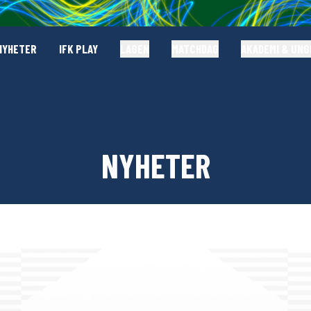
NYHETER
IFK PLAY
LAGEN
MATCHDAG
AKADEMI & UN
NYHETER