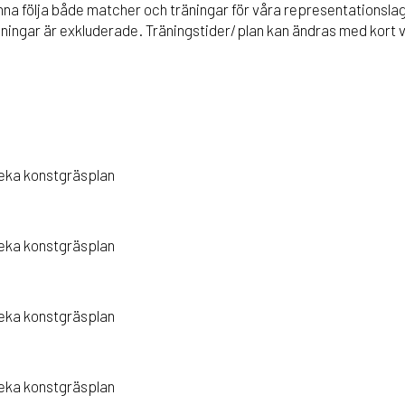
kunna följa både matcher och träningar för våra representationsl
ingar är exkluderade. Träningstider/plan kan ändras med kort v
veka konstgräsplan
veka konstgräsplan
veka konstgräsplan
veka konstgräsplan