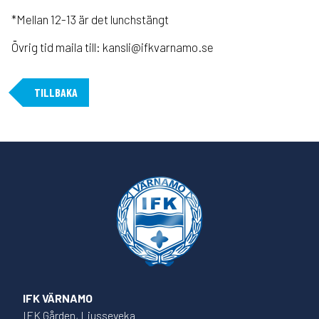
*Mellan 12-13 är det lunchstängt
Övrig tid maila till: kansli@ifkvarnamo.se
TILLBAKA
IFK VÄRNAMO
IFK Gården, Ljusseveka