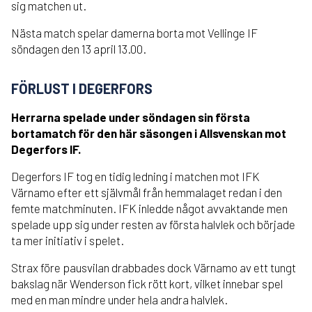
sig matchen ut.
Nästa match spelar damerna borta mot Vellinge IF
söndagen den 13 april 13.00.
FÖRLUST I DEGERFORS
Herrarna spelade under söndagen sin första
bortamatch för den här säsongen i Allsvenskan mot
Degerfors IF.
Degerfors IF tog en tidig ledning i matchen mot IFK
Värnamo efter ett självmål från hemmalaget redan i den
femte matchminuten. IFK inledde något avvaktande men
spelade upp sig under resten av första halvlek och började
ta mer initiativ i spelet.
Strax före pausvilan drabbades dock Värnamo av ett tungt
bakslag när Wenderson fick rött kort, vilket innebar spel
med en man mindre under hela andra halvlek.