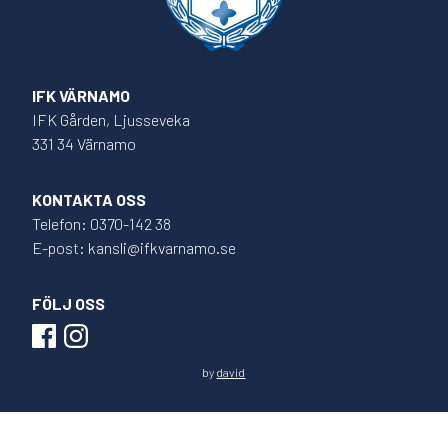
IFK VÄRNAMO
IFK Gården, Ljusseveka
331 34 Värnamo
KONTAKTA OSS
Telefon: 0370-142 38
E-post: kansli@ifkvarnamo.se
FÖLJ OSS
by
david