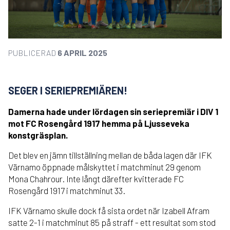
PUBLICERAD
6 APRIL 2025
SEGER I SERIEPREMIÄREN!
Damerna hade under lördagen sin seriepremiär i DIV 1
mot FC Rosengård 1917 hemma på Ljusseveka
konstgräsplan.
Det blev en jämn tillställning mellan de båda lagen där IFK
Värnamo öppnade målskyttet i matchminut 29 genom
Mona Chahrour. Inte långt därefter kvitterade FC
Rosengård 1917 i matchminut 33.
IFK Värnamo skulle dock få sista ordet när Izabell Afram
satte 2-1 i matchminut 85 på straff - ett resultat som stod