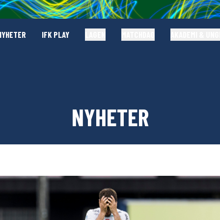
NYHETER
IFK PLAY
LAGEN
MATCHDAG
AKADEMI & UN
NYHETER