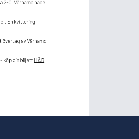
ila 2-0. Värnamo hade
i. En kvittering
ort övertag av Värnamo
 köp din biljett
HÄR