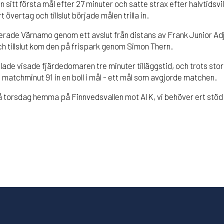
 sitt första mål efter 27 minuter och satte strax efter halvtidsv
t övertag och tillslut började målen trilla in.
rade Värnamo genom ett avslut från distans av Frank Junior Adje
ch tillslut kom den på frispark genom Simon Thern.
lade visade fjärdedomaren tre minuter tilläggstid, och trots st
matchminut 91 in en boll i mål - ett mål som avgjorde matchen.
torsdag hemma på Finnvedsvallen mot AIK, vi behöver ert stöd -