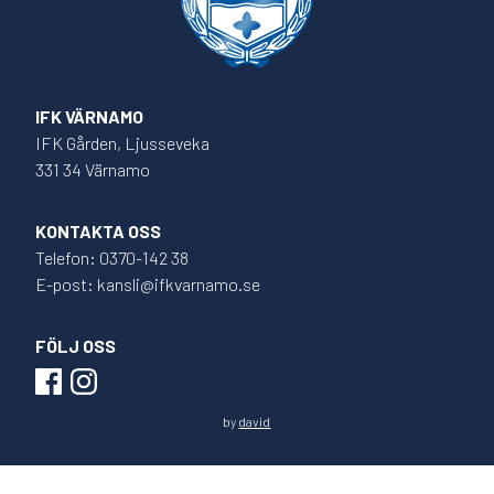
IFK VÄRNAMO
IFK Gården, Ljusseveka
331 34 Värnamo
KONTAKTA OSS
Telefon: 0370-142 38
E-post: kansli@ifkvarnamo.se
FÖLJ OSS
by
david