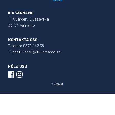
IFK VÄRNAMO
IFK Gården, Ljusseveka
331 34 Värnamo
KONTAKTA OSS
Telefon: 0370-142 38
E-post: kansli@ifkvarnamo.se
FÖLJ OSS
by
david