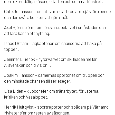
den rekorddåliga säsongsstarten och sommarfönstret.
Calle Johansson – om att vara startspelare, självförtroende
och den svåra konsten att göra mål.
Axel Björnström – om försvarsspel, livet i småstaden och
att lära känna ett nytt lag.
Isabell Afram – lagkaptenen om chanserna att haka på i
toppen.
Jennifer Lilliehök – nyförvärvet om skillnaden mellan
Allsvenskan och division 1.
Joakim Hansson – damernas sportchef om truppen och
den minskade chansen till serieseger.
Lisa Lidén – klubbchefen om tränarbytet, förlusterna,
kritiken och Vasaloppet.
Henrik Hultqvist – sportreporter och spådam på Värnamo
Nyheter siar om resten av säsongen.