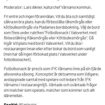
Moderator: Lars Alkner, kulturchef Värnamo kommun.
Fri entré och ingen föranmälan. Vill du äta och samtidigt
säkra en bra plats, kan du förbeställa räksmörgås eller
köttbullesmörgås via Madames bordsbokning. Välj de bord
som finns under rubriken ”Fotbollssnack i Valsverket med
förbeställning Räksmörgås eller Köttbullesmörgås”. Då
ingår sittplats med bord i Valsverket. Vill du äta i
restaurangen innan eller efter bokar du bord som vanligt
(men har då ingen förbokad plats i Valsverket under
fotbollssnacket).
Fotbollssnack är precis som IFK Värnamo inne på sin fjärde
allsvenska säsong. Konceptet är detsamma som tidigare:
avslappnade samtal med spelare och ledare från IFK
Värnamo i restaurangmiljö. Väntade och oväntade frågor
om matcher som spelats, matcher som kommer och allt
däremellan.
Speltid:
90 minuter