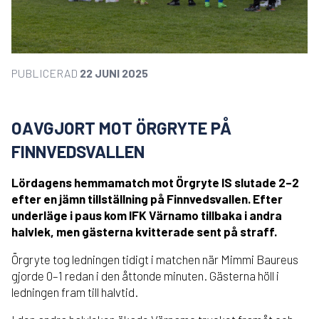
PUBLICERAD
22 JUNI 2025
OAVGJORT MOT ÖRGRYTE PÅ
FINNVEDSVALLEN
Lördagens hemmamatch mot Örgryte IS slutade 2–2
efter en jämn tillställning på Finnvedsvallen. Efter
underläge i paus kom IFK Värnamo tillbaka i andra
halvlek, men gästerna kvitterade sent på straff.
Örgryte tog ledningen tidigt i matchen när Mimmi Baureus
gjorde 0–1 redan i den åttonde minuten. Gästerna höll i
ledningen fram till halvtid.