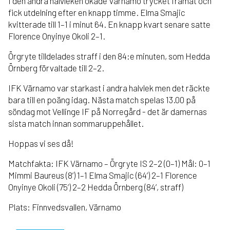
I den andra halvleken ökade Värnamo trycket framåt och
fick utdelning efter en knapp timme. Elma Smajic
kvitterade till 1–1 i minut 64. En knapp kvart senare satte
Florence Onyinye Okoli 2–1.
Örgryte tilldelades straff i den 84:e minuten, som Hedda
Örnberg förvaltade till 2–2.
IFK Värnamo var starkast i andra halvlek men det räckte
bara till en poäng idag. Nästa match spelas 13.00 på
söndag mot Vellinge IF på Norregård - det är damernas
sista match innan sommaruppehållet.
Hoppas vi ses då!
Matchfakta: IFK Värnamo – Örgryte IS 2–2 (0–1) Mål: 0–1
Mimmi Baureus (8’) 1–1 Elma Smajic (64’) 2–1 Florence
Onyinye Okoli (75’) 2–2 Hedda Örnberg (84’, straff)
Plats: Finnvedsvallen, Värnamo