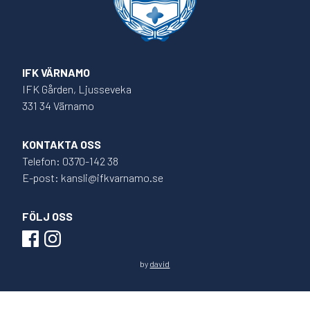
IFK VÄRNAMO
IFK Gården, Ljusseveka
331 34 Värnamo
KONTAKTA OSS
Telefon: 0370-142 38
E-post: kansli@ifkvarnamo.se
FÖLJ OSS
by
david