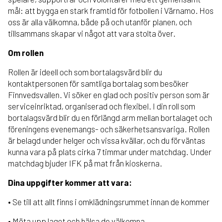
mål: att bygga en stark framtid för fotbollen i Värnamo. Hos
oss är alla välkomna, både på och utanför planen, och
tillsammans skapar vi något att vara stolta över.
Om rollen
Rollen är ideell och som bortalagsvärd blir du
kontaktpersonen för samtliga bortalag som besöker
Finnvedsvallen. Vi söker en glad och positiv person som är
serviceinriktad, organiserad och flexibel. I din roll som
bortalagsvärd blir du en förlängd arm mellan bortalaget och
föreningens evenemangs- och säkerhetsansvariga. Rollen
är belagd under helger och vissa kvällar, och du förväntas
kunna vara på plats cirka 7 timmar under matchdag. Under
matchdag bjuder IFK på mat från kioskerna.
Dina uppgifter kommer att vara:
• Se till att allt finns i omklädningsrummet innan de kommer
• Möta upp laget och hälsa de välkomna