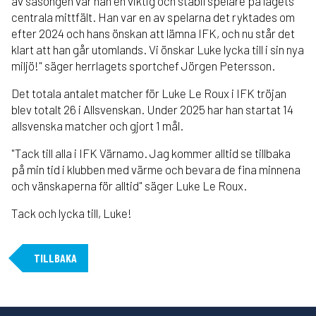
av säsongen var han en viktig och stabil spelare på lagets
centrala mittfält. Han var en av spelarna det ryktades om
efter 2024 och hans önskan att lämna IFK, och nu står det
klart att han går utomlands. Vi önskar Luke lycka till i sin nya
miljö!" säger herrlagets sportchef Jörgen Petersson.
Det totala antalet matcher för Luke Le Roux i IFK tröjan
blev totalt 26 i Allsvenskan. Under 2025 har han startat 14
allsvenska matcher och gjort 1 mål.
"Tack till alla i IFK Värnamo. Jag kommer alltid se tillbaka
på min tid i klubben med värme och bevara de fina minnena
och vänskaperna för alltid" säger Luke Le Roux.
Tack och lycka till, Luke!
TILLBAKA