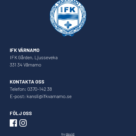
IFK VÄRNAMO
IFK Gården, Ljusseveka
331 34 Värnamo
KONTAKTA OSS
Telefon: 0370-142 38
E-post: kansli@ifkvarnamo.se
FÖLJ OSS
by
david