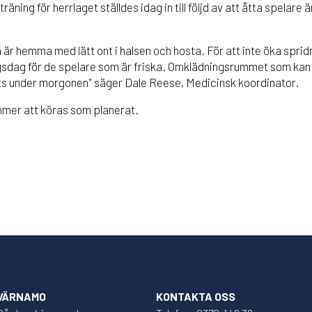
ng för herrlaget ställdes idag in till följd av att åtta spelare 
är hemma med lätt ont i halsen och hosta. För att inte öka spridn
ingsdag för de spelare som är friska. Omklädningsrummet som kan 
ts under morgonen" säger Dale Reese, Medicinsk koordinator.
mer att köras som planerat.
 VÄRNAMO
KONTAKTA OSS