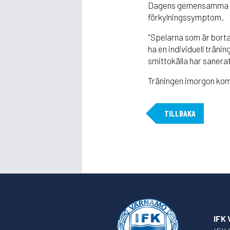
Dagens gemensamma träni
förkylningssymptom.
"Spelarna som är borta 
ha en individuell trän
smittokälla har sanera
Träningen imorgon kom
TILLBAKA
IFK