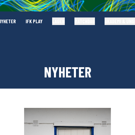
NYHETER
IFK PLAY
LAGEN
MATCHDAG
AKADEMI & UN
NYHETER