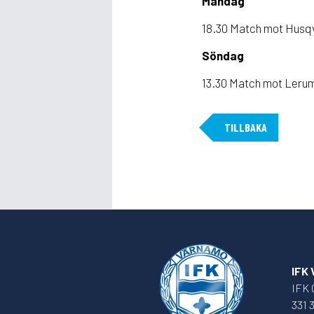
Måndag
18.30 Match mot Husqv
Söndag
13.30 Match mot Lerum
TILLBAKA
IFK
IFK 
331 