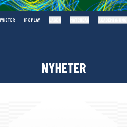
NYHETER
IFK PLAY
LAGEN
MATCHDAG
AKADEMI & UN
NYHETER