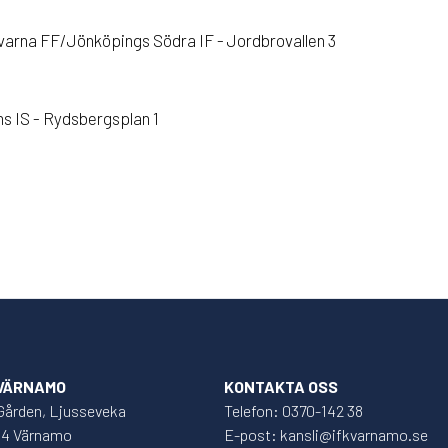
arna FF/Jönköpings Södra IF - Jordbrovallen 3
s IS - Rydsbergsplan 1
 VÄRNAMO
KONTAKTA OSS
Gården, Ljusseveka
Telefon: 0370-142 38
34 Värnamo
E-post: kansli@ifkvarnamo.se