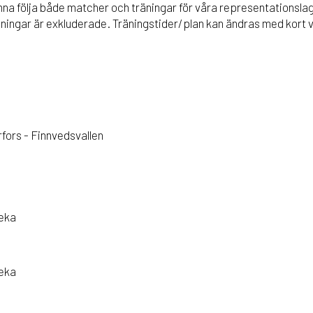
kunna följa både matcher och träningar för våra representationsl
ingar är exkluderade. Träningstider/plan kan ändras med kort v
fors - Finnvedsvallen
veka
veka