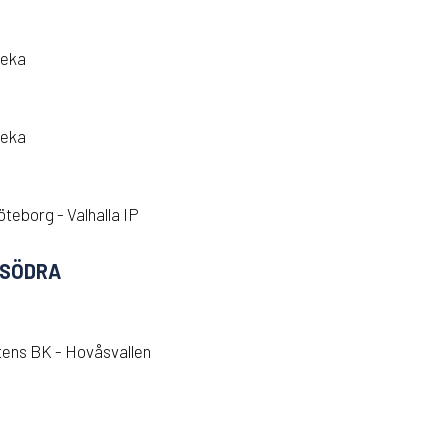
veka
veka
teborg - Valhalla IP
 SÖDRA
tens BK - Hovåsvallen