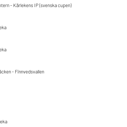
tern - Kärlekens IP (svenska cupen)
veka
veka
cken - Finnvedsvallen
veka